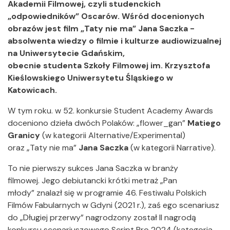
Akademii Filmowej, czyli studenckich
„odpowiedników” Oscarów. Wśród docenionych
obrazów jest film „Taty nie ma” Jana Saczka -
absolwenta wiedzy o filmie i kulturze audiowizualnej
na Uniwersytecie Gdańskim,
obecnie studenta Szkoły Filmowej im. Krzysztofa
Kieślowskiego Uniwersytetu Śląskiego w
Katowicach.
W tym roku. w 52. konkursie Student Academy Awards
doceniono dzieła dwóch Polaków: „flower_gan”
Matiego
Granicy
(w kategorii Alternative/Experimental)
oraz „Taty nie ma”
Jana Saczka
(w kategorii Narrative).
To nie pierwszy sukces Jana Saczka w branży
filmowej. Jego debiutancki krótki metraż „Pan
młody” znalazł się w programie 46. Festiwalu Polskich
Filmów Fabularnych w Gdyni (2021 r.), zaś ego scenariusz
do „Długiej przerwy” nagrodzony został II nagrodą
konkursu scenariuszowego Script Pro 2024 (kategoria