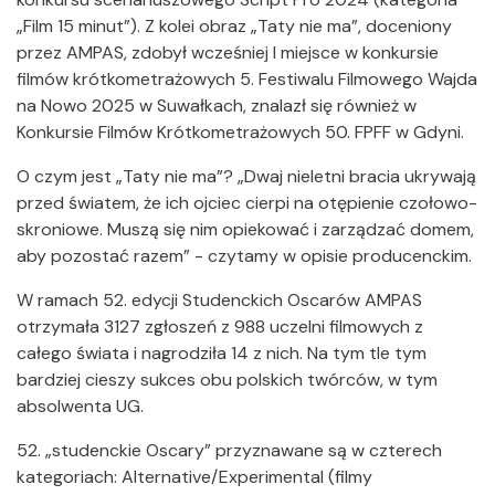
„Film 15 minut”). Z kolei obraz „Taty nie ma”, doceniony
przez AMPAS, zdobył wcześniej I miejsce w konkursie
filmów krótkometrażowych 5. Festiwalu Filmowego Wajda
na Nowo 2025 w Suwałkach, znalazł się również w
Konkursie Filmów Krótkometrażowych 50. FPFF w Gdyni.
O czym jest „Taty nie ma”? „Dwaj nieletni bracia ukrywają
przed światem, że ich ojciec cierpi na otępienie czołowo-
skroniowe. Muszą się nim opiekować i zarządzać domem,
aby pozostać razem” - czytamy w opisie producenckim.
W ramach 52. edycji Studenckich Oscarów AMPAS
otrzymała 3127 zgłoszeń z 988 uczelni filmowych z
całego świata i nagrodziła 14 z nich. Na tym tle tym
bardziej cieszy sukces obu polskich twórców, w tym
absolwenta UG.
52. „studenckie Oscary” przyznawane są w czterech
kategoriach: Alternative/Experimental (filmy