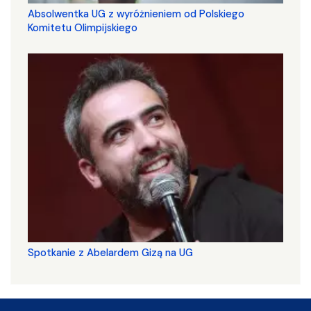
Absolwentka UG z wyróżnieniem od Polskiego
Komitetu Olimpijskiego
Spotkanie z Abelardem Gizą na UG