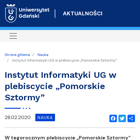
Przejdź
do
AKTUALNOŚCI
treści
Strona główna
Nauka
Instytut Informatyki UG w plebiscycie „Pomorskie Sztormy”
Instytut Informatyki UG w
plebiscycie „Pomorskie
Sztormy”
28.02.2020
NAUKA
Facebook
Twitter
Shar
W tegorocznym plebiscycie „Pomorskie Sztormy”