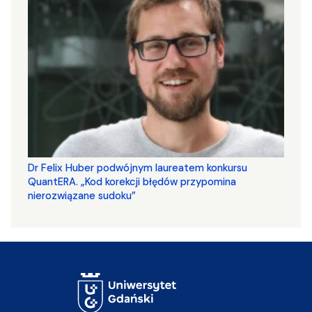
Dr Felix Huber podwójnym laureatem konkursu
QuantERA. „Kod korekcji błędów przypomina
nierozwiązane sudoku”