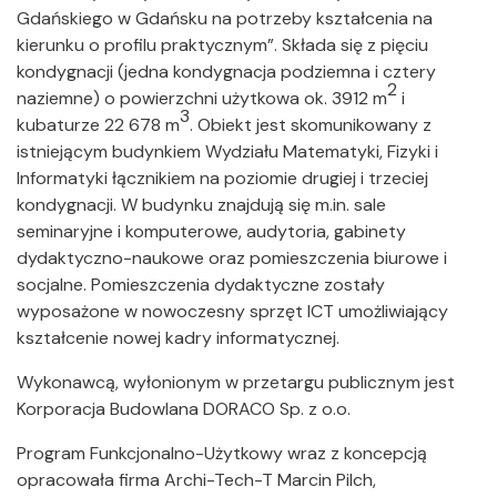
Gdańskiego w Gdańsku na potrzeby kształcenia na
kierunku o profilu praktycznym”. Składa się z pięciu
kondygnacji (jedna kondygnacja podziemna i cztery
2
naziemne) o powierzchni użytkowa ok. 3912 m
i
3
kubaturze 22 678 m
. Obiekt jest skomunikowany z
istniejącym budynkiem Wydziału Matematyki, Fizyki i
Informatyki łącznikiem na poziomie drugiej i trzeciej
kondygnacji. W budynku znajdują się m.in. sale
seminaryjne i komputerowe, audytoria, gabinety
dydaktyczno-naukowe oraz pomieszczenia biurowe i
socjalne. Pomieszczenia dydaktyczne zostały
wyposażone w nowoczesny sprzęt ICT umożliwiający
kształcenie nowej kadry informatycznej.
Wykonawcą, wyłonionym w przetargu publicznym jest
Korporacja Budowlana DORACO Sp. z o.o.
Program Funkcjonalno-Użytkowy wraz z koncepcją
opracowała firma Archi-Tech-T Marcin Pilch,