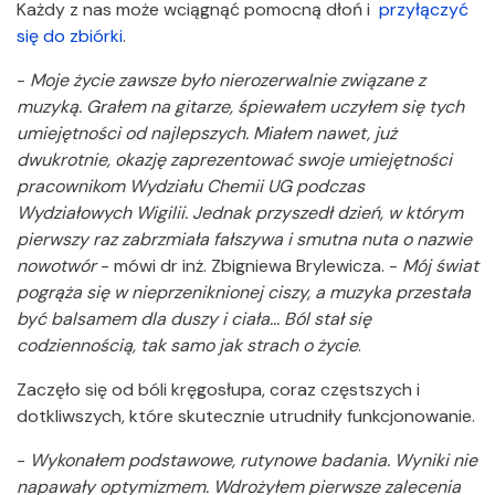
Każdy z nas może wciągnąć pomocną dłoń i
przyłączyć
się do zbiórki
.
-
Moje życie zawsze było nierozerwalnie związane z
muzyką. Grałem na gitarze, śpiewałem uczyłem się tych
umiejętności od najlepszych. Miałem nawet, już
dwukrotnie, okazję zaprezentować swoje umiejętności
pracownikom Wydziału Chemii UG podczas
Wydziałowych Wigilii. Jednak przyszedł dzień, w którym
pierwszy raz zabrzmiała fałszywa i smutna nuta o nazwie
nowotwór
- mówi dr inż. Zbigniewa Brylewicza. -
Mój świat
pogrąża się w nieprzeniknionej ciszy, a muzyka przestała
być balsamem dla duszy i ciała... Ból stał się
codziennością, tak samo jak strach o życie
.
Zaczęło się od bóli kręgosłupa, coraz częstszych i
dotkliwszych, które skutecznie utrudniły funkcjonowanie.
-
Wykonałem podstawowe, rutynowe badania. Wyniki nie
napawały optymizmem. Wdrożyłem pierwsze zalecenia