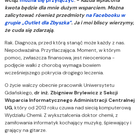
wciąż
można się przyłączyć
. -
Każda wpłacona
kwota będzie dla mnie dużym wsparciem. Można
zalicytować również przedmioty
na Facebooku w
grupie „Outlet dla Zbyszka”
. Ja i moi bliscy wierzymy,
że cuda się zdarzają
.
Rak. Diagnoza, przed którą stanąć może każdy z nas.
Niepodważalna. Przytłaczająca. Moment, w którym
pomoc, zwłaszcza finansowa, jest nieoceniona -
podjęcie walki z chorobą wymaga bowiem
wcześniejszego pokrycia drogiego leczenia.
O życie walczy obecnie pracownik Uniwersytetu
Gdańskiego,
dr inż. Zbigniew Brylewicz z Sekcji
Wsparcia Informatycznego Administracji Centralnej
UG
, który od 2013 roku czuwa nad siecią komputerową
Wydziału Chemii. Z wykształcenia doktor chemii, z
zamiłowania informatyk kochający muzykę, śpiewający i
grający na gitarze.