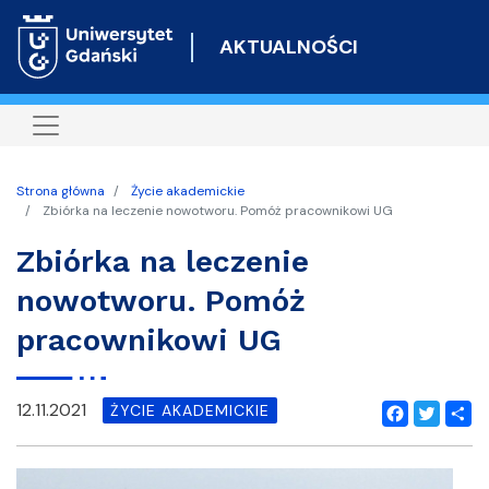
Przejdź
do
AKTUALNOŚCI
treści
Strona główna
Życie akademickie
Zbiórka na leczenie nowotworu. Pomóż pracownikowi UG
Zbiórka na leczenie
nowotworu. Pomóż
pracownikowi UG
12.11.2021
ŻYCIE AKADEMICKIE
Facebook
Twitter
Shar