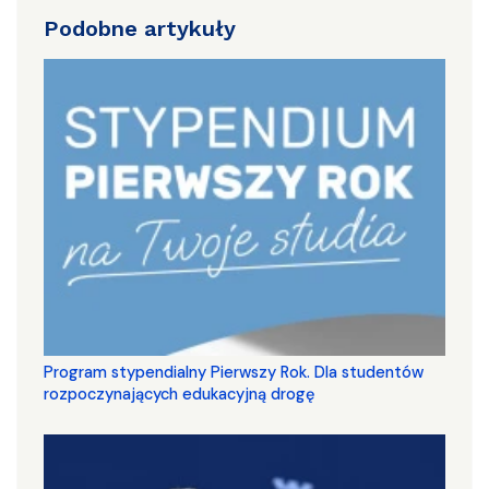
Podobne artykuły
Program stypendialny Pierwszy Rok. Dla studentów
rozpoczynających edukacyjną drogę