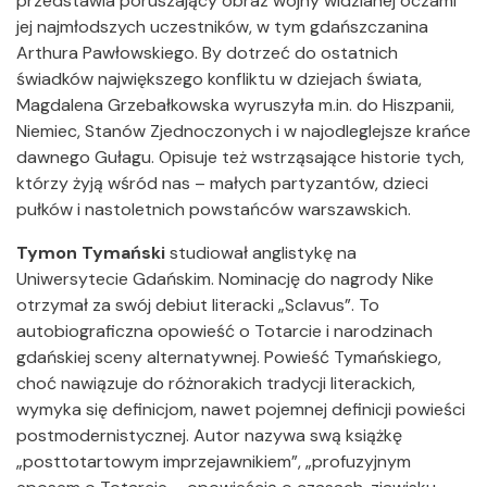
przedstawia poruszający obraz wojny widzianej oczami
jej najmłodszych uczestników, w tym gdańszczanina
Arthura Pawłowskiego. By dotrzeć do ostatnich
świadków największego konfliktu w dziejach świata,
Magdalena Grzebałkowska wyruszyła m.in. do Hiszpanii,
Niemiec, Stanów Zjednoczonych i w najodleglejsze krańce
dawnego Gułagu. Opisuje też wstrząsające historie tych,
którzy żyją wśród nas – małych partyzantów, dzieci
pułków i nastoletnich powstańców warszawskich.
Tymon Tymański
studiował anglistykę na
Uniwersytecie Gdańskim. Nominację do nagrody Nike
otrzymał za swój debiut literacki „Sclavus”. To
autobiograficzna opowieść o Totarcie i narodzinach
gdańskiej sceny alternatywnej. Powieść Tymańskiego,
choć nawiązuje do różnorakich tradycji literackich,
wymyka się definicjom, nawet pojemnej definicji powieści
postmodernistycznej. Autor nazywa swą książkę
„posttotartowym imprzejawnikiem”, „profuzyjnym