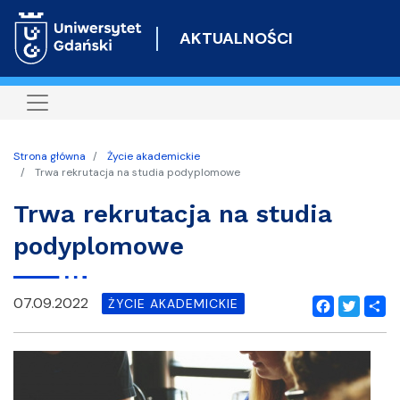
Przejdź
do
AKTUALNOŚCI
treści
Strona główna
Życie akademickie
Trwa rekrutacja na studia podyplomowe
Trwa rekrutacja na studia
podyplomowe
07.09.2022
ŻYCIE AKADEMICKIE
Facebook
Twitter
Shar