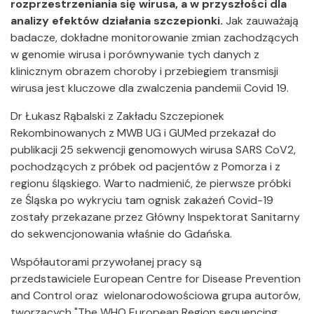
rozprzestrzeniania się wirusa, a w przyszłości dla
analizy efektów działania szczepionki.
Jak zauważają
badacze, dokładne monitorowanie zmian zachodzących
w genomie wirusa i porównywanie tych danych z
klinicznym obrazem choroby i przebiegiem transmisji
wirusa jest kluczowe dla zwalczenia pandemii Covid 19.
Dr Łukasz Rąbalski z Zakładu Szczepionek
Rekombinowanych z MWB UG i GUMed przekazał do
publikacji 25 sekwencji genomowych wirusa SARS CoV2,
pochodzących z próbek od pacjentów z Pomorza i z
regionu śląskiego. Warto nadmienić, że pierwsze próbki
ze Śląska po wykryciu tam ognisk zakażeń Covid-19
zostały przekazane przez Główny Inspektorat Sanitarny
do sekwencjonowania właśnie do Gdańska.
Współautorami przywołanej pracy są
przedstawiciele European Centre for Disease Prevention
and Control oraz wielonarodowościowa grupa autorów,
tworzących "The WHO European Region sequencing