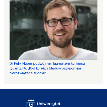
Dr Felix Huber podwójnym laureatem konkursu
QuantERA. „Kod korekcji błędów przypomina
nierozwiązane sudoku”