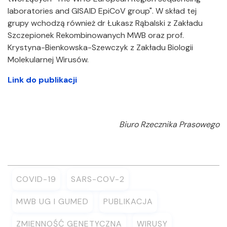
laboratories and GISAID EpiCoV group". W skład tej
grupy wchodzą również dr Łukasz Rąbalski z Zakładu
Szczepionek Rekombinowanych MWB oraz prof.
Krystyna-Bienkowska-Szewczyk z Zakładu Biologii
Molekularnej Wirusów.
Link do publikacji
Biuro Rzecznika Prasowego
COVID-19
SARS-COV-2
MWB UG I GUMED
PUBLIKACJA
ZMIENNOŚĆ GENETYCZNA
WIRUSY