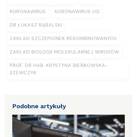
KORONAWIRUS
KORONAWIRUS UG
DR ŁUKASZ RĄBALSKI
ZAKŁAD SZCZEPIONEK REKOMBINOWANYCH
ZAKŁAD BIOLOGII MOLEKULARNEJ WIRUSÓW
PROF. DR HAB. KRYSTYNA BIEŃKOWSKA-
SZEWCZYK
Podobne artykuły