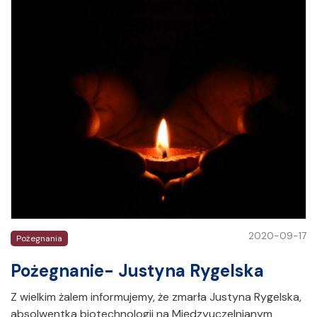
2020-09-17
Pożegnania
Pożegnanie- Justyna Rygelska
Z wielkim żalem informujemy, że zmarła Justyna Rygelska,
absolwentka biotechnologii na Międzyuczelnianym