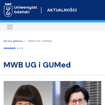
Przejdź
do
AKTUALNOŚCI
treści
Strona główna
MWB UG i GUMed
MWB UG i GUMed