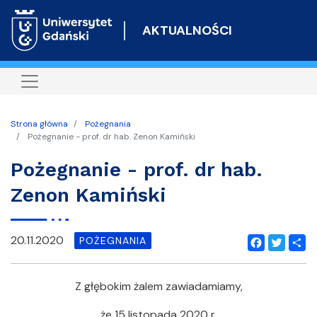
Przejdź
do
AKTUALNOŚCI
treści
Strona główna
Pożegnania
Pożegnanie - prof. dr hab. Zenon Kamiński
Pożegnanie - prof. dr hab.
Zenon Kamiński
20.11.2020
POŻEGNANIA
Facebook
Twitter
Shar
Z głębokim żalem zawiadamiamy,
że 15 listopada 2020 r.