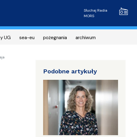
Radio MOR
Słuchaj Radia
MORS
ny UG
sea-eu
pożegnania
archiwum
aja
Podobne artykuły