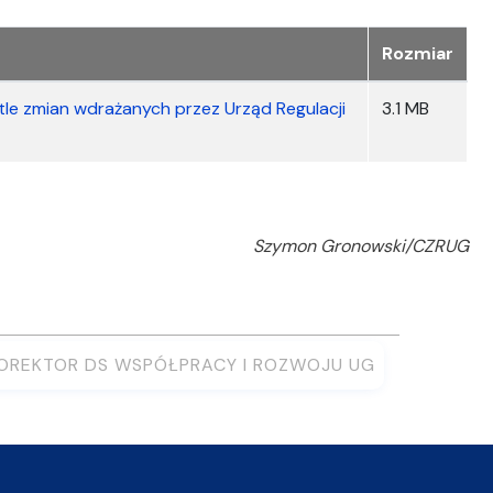
Rozmiar
tle zmian wdrażanych przez Urząd Regulacji
3.1 MB
Szymon Gronowski/CZRUG
OREKTOR DS WSPÓŁPRACY I ROZWOJU UG