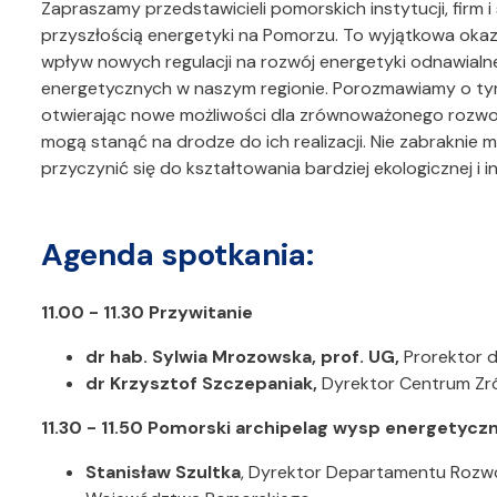
Zapraszamy przedstawicieli pomorskich instytucji, fir
przyszłością energetyki na Pomorzu. To wyjątkowa okazj
wpływ nowych regulacji na rozwój energetyki odnawialnej
energetycznych w naszym regionie. Porozmawiamy o tym
otwierając nowe możliwości dla zrównoważonego rozwoju i
mogą stanąć na drodze do ich realizacji. Nie zabraknie
przyczynić się do kształtowania bardziej ekologicznej i 
Agenda spotkania:
11.00 - 11.30 Przywitanie
dr hab. Sylwia Mrozowska, prof. UG,
Prorektor d
dr Krzysztof Szczepaniak,
Dyrektor Centrum Zr
11.30 - 11.50 Pomorski archipelag wysp energetycz
Stanisław Szultka
, Dyrektor Departamentu Rozw