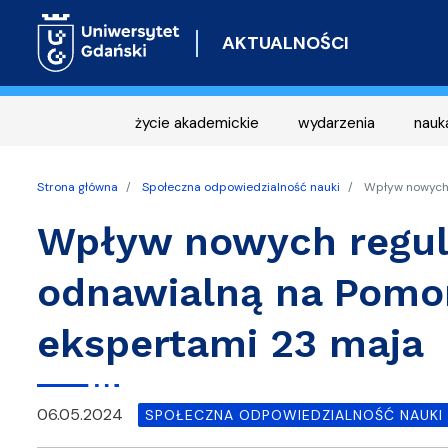
AKTUALNOŚCI
życie akademickie
wydarzenia
nauk
Strona główna
Społeczna odpowiedzialność nauki
Wpływ nowych r
Wpływ nowych regula
odnawialną na Pomor
ekspertami 23 maja
06.05.2024
SPOŁECZNA ODPOWIEDZIALNOŚĆ NAUKI