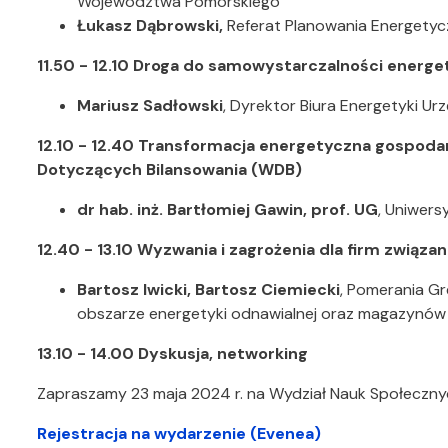
Województwa Pomorskiego
Łukasz Dąbrowski,
Referat Planowania Energety
11.50 - 12.10 Droga do samowystarczalności energe
Mariusz Sadłowski
, Dyrektor Biura Energetyki U
12.10 - 12.40 Transformacja energetyczna gospod
Dotyczących Bilansowania (WDB)
dr hab. inż. Bartłomiej Gawin, prof. UG
, Uniwers
12.40 - 13.10 Wyzwania i zagrożenia dla firm związa
Bartosz Iwicki, Bartosz Ciemiecki
, Pomerania Gr
obszarze energetyki odnawialnej oraz magazynów 
13.10 - 14.00 Dyskusja, networking
Zapraszamy 23 maja 2024 r. na Wydział Nauk Społecznych
Rejestracja na wydarzenie (Evenea)