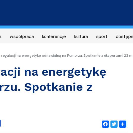
Przejdź
do
treści
a
współpraca
konferencje
kultura
sport
dostęp
egulacji na energetykę odnawialną na Pomorzu. Spotkanie z ekspertami 23 m
cji na energetykę
zu. Spotkanie z
Facebook
Twitter
Share