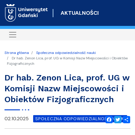
Przejdź
do
AKTUALNOŚCI
treści
Strona główna
Społeczna odpowiedzialność nauki
Dr hab. Zenon Lica, prof. UG w Komisji Nazw Miejscowości i Obiektów
Fizjograficznych
Dr hab. Zenon Lica, prof. UG w
Komisji Nazw Miejscowości i
Obiektów Fizjograficznych
02.10.2025
SPOŁECZNA ODPOWIEDZIALNOŚĆ NAUKI
Facebook
Twitter
Shar