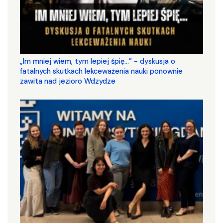
„Im mniej wiem, tym lepiej śpię...” - dyskusja o
fatalnych skutkach lekceważenia nauki ponownie
zawita nad jezioro Wdzydze