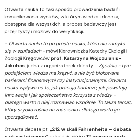
Otwarta nauka to taki sposób prowadzenia badań i
komunikowania wyników, w którym wiedza i dane są
dostępne dla wszystkich, a proces badawczy jest
przejrzysty i możliwy do weryfikacji.
- Otwarta nauka to po prostu nauka, która nie zamyka
się w szufladach
- mówi Kierowniczka Katedry Ekologii i
Zoologii Kręgowców
prof. Katarzyna Wojczulanis-
Jakubas
, jedna z organizatorek debaty. -
Zgodnie z tym
podejściem wiedza ma krążyć, a nie być blokowana
barierami finansowymi czy instytucjonalnymi.
Otwarta
nauka wpływa na to, jak pracują badacze, jak powstają
innowacje i jak społeczeństwo korzysta z wiedzy -
dlatego warto o niej rozmawiać wspólnie. To także temat,
który szybko rośnie na znaczeniu i dlatego warto go
uporządkować.
Otwarta debata pt.
„212 w skali Fahrenheita – debata
o otwartej nauce”
odbędzie się już
12 marca o godz.