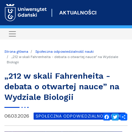
Przejdź
do
AKTUALNOŚCI
treści
Strona główna
Społeczna odpowiedzialność nauki
„212 w skali Fahrenheita - debata o otwartej nauce” na Wydziale
Biologii
„212 w skali Fahrenheita -
debata o otwartej nauce” na
Wydziale Biologii
06.03.2026
SPOŁECZNA ODPOWIEDZIALNOŚĆ NAUKI
Facebook
Twitter
Shar