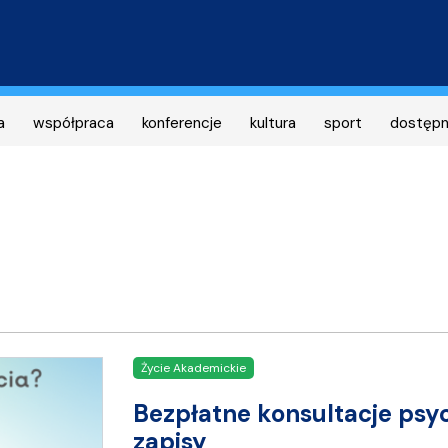
Przejdź
do
treści
a
współpraca
konferencje
kultura
sport
dostęp
Życie Akademickie
Bezpłatne konsultacje psy
zapisy