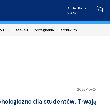
Radio MOR
Słuchaj Radia
MORS
ny UG
sea-eu
pożegnania
archiwum
2022-10-24
chologiczne dla studentów. Trwają