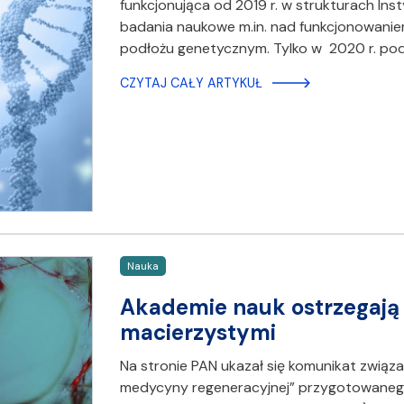
funkcjonująca od 2019 r. w strukturach In
badania naukowe m.in. nad funkcjonowani
podłożu genetycznym. Tylko w 2020 r. pod
CZYTAJ CAŁY ARTYKUŁ
Nauka
Akademie nauk ostrzegają
macierzystymi
Na stronie PAN ukazał się komunikat związ
medycyny regeneracyjnej” przygotowanego