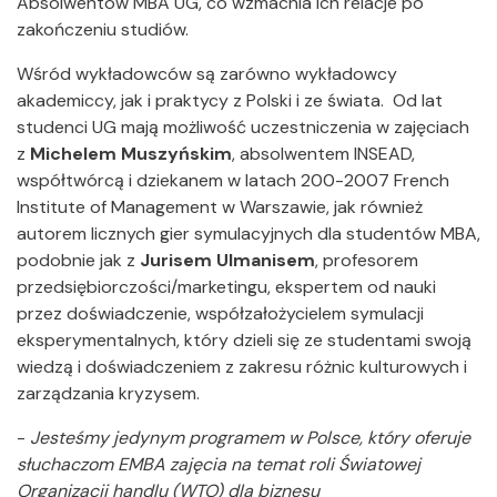
Absolwentów MBA UG, co wzmacnia ich relacje po
zakończeniu studiów.
Wśród wykładowców są zarówno wykładowcy
akademiccy, jak i praktycy z Polski i ze świata. Od lat
studenci UG mają możliwość uczestniczenia w zajęciach
z
Michelem Muszyńskim
, absolwentem INSEAD,
współtwórcą i dziekanem w latach 200-2007 French
Institute of Management w Warszawie, jak również
autorem licznych gier symulacyjnych dla studentów MBA,
podobnie jak z
Jurisem Ulmanisem
, profesorem
przedsiębiorczości/marketingu, ekspertem od nauki
przez doświadczenie, współzałożycielem symulacji
eksperymentalnych, który dzieli się ze studentami swoją
wiedzą i doświadczeniem z zakresu różnic kulturowych i
zarządzania kryzysem.
-
Jesteśmy jedynym programem w Polsce, który oferuje
słuchaczom EMBA zajęcia na temat roli Światowej
Organizacji handlu (WTO) dla biznesu