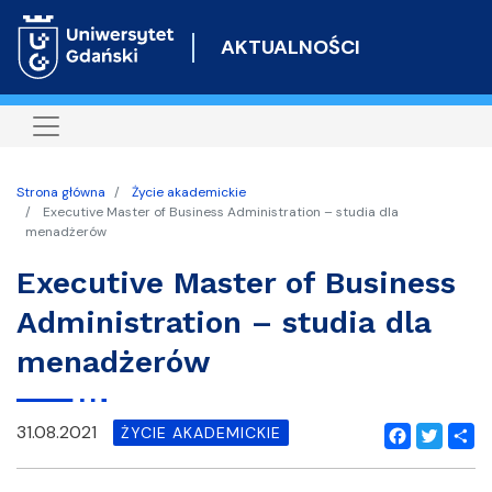
Przejdź
do
AKTUALNOŚCI
treści
Strona główna
Życie akademickie
Executive Master of Business Administration – studia dla
menadżerów
Executive Master of Business
Administration – studia dla
menadżerów
31.08.2021
ŻYCIE AKADEMICKIE
Facebook
Twitter
Shar