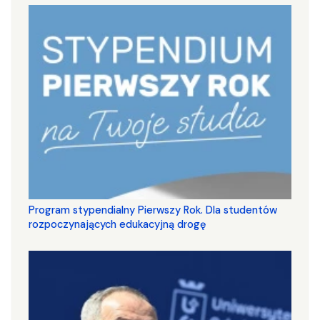
Program stypendialny Pierwszy Rok. Dla studentów
rozpoczynających edukacyjną drogę