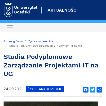
Przejdź
do
AKTUALNOŚCI
treści
Strona główna
Życie akademickie
Studia Podyplomowe Zarządzanie Projektami IT na UG
Studia Podyplomowe
Zarządzanie Projektami IT na
UG
24.09.2021
ŻYCIE AKADEMICKIE
Facebook
Twitter
Shar