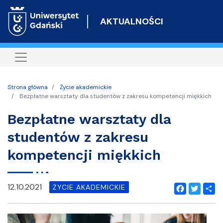
Przejdź
do
AKTUALNOŚCI
treści
Strona główna
Życie akademickie
Bezpłatne warsztaty dla studentów z zakresu kompetencji miękkich
Bezpłatne warsztaty dla
studentów z zakresu
kompetencji miękkich
12.10.2021
ŻYCIE AKADEMICKIE
Facebook
Twitter
Shar