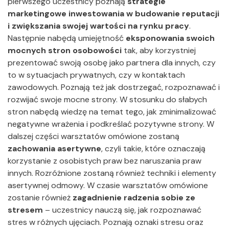
pierwszego uczestnicy poznają
strategie
marketingowe inwestowania w budowanie reputacji
i zwiększania swojej wartości na rynku pracy
.
Następnie nabędą umiejętność
eksponowania swoich
mocnych stron osobowości
tak, aby korzystniej
prezentować swoją osobę jako partnera dla innych, czy
to w sytuacjach prywatnych, czy w kontaktach
zawodowych. Poznają też jak dostrzegać, rozpoznawać i
rozwijać swoje mocne strony. W stosunku do słabych
stron nabędą wiedzę na temat tego, jak zminimalizować
negatywne wrażenia i podkreślać pozytywne strony. W
dalszej części warsztatów omówione zostaną
zachowania asertywne
, czyli takie, które oznaczają
korzystanie z osobistych praw bez naruszania praw
innych. Rozróżnione zostaną również techniki i elementy
asertywnej odmowy. W czasie warsztatów omówione
zostanie również
zagadnienie
radzenia sobie ze
stresem
– uczestnicy nauczą się, jak rozpoznawać
stres w różnych ujęciach. Poznają oznaki stresu oraz