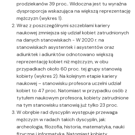
prodziekanów 39 proc.. Widoczna jest tu wyraźna
dysproporcja wskazująca na większą reprezentację
mężczyzn (wykres 1).
Wraz z poszczególnymi szczeblami kariery
naukowej zmniejsza się udział kobiet zatrudnionych
na danych stanowiskach - W 2020 r. na
stanowiskach asystentek i asystentów oraz
adiunktek i adiunktów odnotowano większą
reprezentację kobiet niż mężczyzn, w obu
przypadkach około 60 proc. tej grupy stanowią
kobiety (wykres 2). Na kolejnym etapie kariery
naukowej – stanowisku profesora uczelni udział
kobiet to 47 proc. Natomiast w przypadku osób z
tytułem naukowym profesora, kobiety zatrudnione
na tym stanowisku stanowią już tylko 23 proc.
W obrębie rad dyscyplin występuje przewaga
mężczyzn w radach takich dyscyplin, jak:
archeologia, filozofia, historia, matematyka, nauki
fizyczne i informatyka. Natomiast kobiety