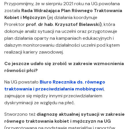
Przypomnijmy, że w sierpniu 2021 roku na UG powołana
została
Rada Wdrażająca Plan Równego Traktowania
Kobiet i Mężczyzn
(jej działania koordynuje
Prorektor
prof
.
dr
hab
.
Krzysztof
Bielawski)
, która
dokonuje analiz sytuacji na uczelni oraz przygotowuje
plan działania oparty na kampaniach edukacyjnych i
dalszym monitorowaniu działalności uczelni pod kątem
realizacji kariery zawodowej.
Co jeszcze udało się zrobić w zakresie wzmocnienia
równości płci?
Na UG powstało
Biuro Rzecznika ds. równego
traktowania i przeciwdziałania mobbingowi
,
zajmujące się między innymi przeciwdziałaniem
dyskryminacji ze względu na płeć.
Stworzono też
diagnozę aktualnej sytuacji w zakresie
równego traktowania kobiet i mężczyzn na UG
(przygotowaną na podstawie materiałów i raportów