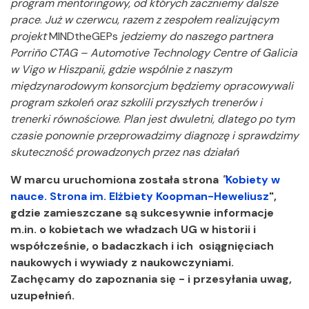
program mentoringowy, od których zaczniemy dalsze
prace
.
Już w czerwcu, razem z zespołem realizującym
projekt
MINDtheGEPs
jedziemy do naszego partnera
Porriño CTAG – Automotive Technology Centre of Galicia
w Vigo w Hiszpanii, gdzie wspólnie z naszym
międzynarodowym konsorcjum będziemy opracowywali
program szkoleń oraz szkolili przyszłych trenerów i
trenerki równościowe
.
Plan jest dwuletni, dlatego po tym
czasie ponownie przeprowadzimy diagnozę i sprawdzimy
skuteczność prowadzonych przez nas działań
W marcu uruchomiona została strona
"
Kobiety w
nauce. Strona im. Elżbiety Koopman-Heweliusz
",
gdzie zamieszczane są sukcesywnie informacje
m.in. o kobietach we władzach UG w historii i
współcześnie, o badaczkach i ich osiągnięciach
naukowych i wywiady z naukowczyniami.
Zachęcamy do zapoznania się - i przesyłania uwag,
uzupełnień.