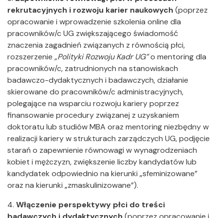
rekrutacyjnych i rozwoju karier naukowych
(poprzez
opracowanie i wprowadzenie szkolenia online dla
pracowników/c UG zwiększającego świadomość
znaczenia zagadnień związanych z równością płci,
rozszerzenie
„Polityki Rozwoju Kadr UG”
o mentoring dla
pracowników/c, zatrudnionych na stanowiskach
badawczo-dydaktycznych i badawczych, działanie
skierowane do pracowników/c administracyjnych,
polegające na wsparciu rozwoju kariery poprzez
finansowanie procedury związanej z uzyskaniem
doktoratu lub studiów MBA oraz mentoring niezbędny w
realizacji kariery w strukturach zarządczych UG, podjęcie
starań o zapewnienie równowagi w wynagrodzeniach
kobiet i mężczyzn, zwiększenie liczby kandydatów lub
kandydatek odpowiednio na kierunki „sfeminizowane”
oraz na kierunki „zmaskulinizowane”).
4.
Włączenie perspektywy płci do treści
badawczych i dydaktycznych
(poprzez opracowanie i