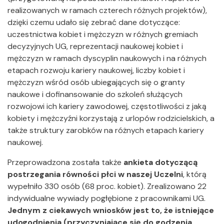
realizowanych w ramach czterech różnych projektów),
dzięki czemu udało się zebrać dane dotyczące:
uczestnictwa kobiet i mężczyzn w różnych gremiach
decyzyjnych UG, reprezentacji naukowej kobiet i
mężczyzn w ramach dyscyplin naukowych i na różnych
etapach rozwoju kariery naukowej, liczby kobiet i
mężczyzn wśród osób ubiegających się o granty
naukowe i dofinansowanie do szkoleń służących
rozwojowi ich kariery zawodowej, częstotliwości z jaką
kobiety i mężczyźni korzystają z urlopów rodzicielskich, a
także struktury zarobków na różnych etapach kariery
naukowej.
Przeprowadzona została także
ankieta dotyczącą
postrzegania równości płci w naszej Uczelni
, którą
wypełniło 330 osób (68 proc. kobiet). Zrealizowano 22
indywidualne wywiady pogłębione z pracownikami UG.
Jednym z ciekawych wniosków jest to, że istniejące
udogodnienia (przyczyniające się do godzenia