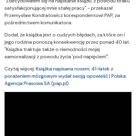
"Zdecydowałem się na napisanie książki, z powodu braku
satysfakcjonującej mnie stałej pracy" - przekazał
Przemysław Kondratowicz korespondentowi PAP, za
pośrednictwem komunikatora.
Dodał, że książka jest o cudzych błędach, za które on i
jego rodzina ponoszą konsekwencję przez ponad 40 lat.
"Książka traktuje także o niemożności mojej
samorealizacji z powodu życia 'pod napięciem'".
Czytaj więcej:
Książka napisana nosem; 41-latek z
porażeniem mózgowym wydał swoją opowieść | Polska
Agencja Prasowa SA (pap.pl)