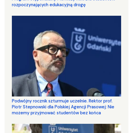
rozpoczynających edukacyjną drogę
Podwójny rocznik szturmuje uczelnie. Rektor prof.
Piotr Stepnowski dla Polskiej Agencji Prasowej: Nie
możemy przyjmować studentów bez końca