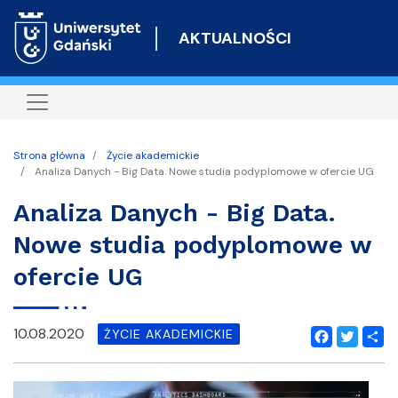
Przejdź
do
AKTUALNOŚCI
treści
Strona główna
Życie akademickie
Analiza Danych - Big Data. Nowe studia podyplomowe w ofercie UG
Analiza Danych - Big Data.
Nowe studia podyplomowe w
ofercie UG
10.08.2020
ŻYCIE AKADEMICKIE
Facebook
Twitter
Shar