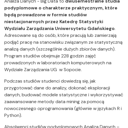
Analiza Danych - Big Data to
dwusemestralne studia
podyplomowe o charakterze praktycznym, które
będą prowadzone w formie studiów
niestacjonarnych przez Katedrę Statystyki
Wydziału Zarządzania Uniwersytetu Gdańskiego
.
Adresowane są do osób, które pracują lub zamierzają
podjąć pracę na stanowisku związanym ze statystyczną
analizą danych (szczególnie dużych zbiorów danych).
Program studiów obejmuje 228 godzin zajęć
prowadzonych w laboratoriach komputerowych na
Wydziale Zarządzania UG w Sopocie.
Podczas studiów studenci dowiedzą się, jak
przygotować dane do analizy, dokonać eksploracji
danych, budować modele statystyczne i wykorzystywać
zaawansowane metody data mining za pomocą
nowoczesnego oprogramowania (głównie w językach R i
Python).
Absolwenci studiów podyplomowych Analiza Danych –