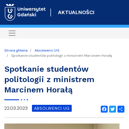
Przejdź
do
AKTUALNOŚCI
treści
Strona główna
Absolwenci UG
Spotkanie studentów politologii z ministrem Marcinem Horałą
Spotkanie studentów
politologii z ministrem
Marcinem Horałą
22.03.2023
ABSOLWENCI UG
Facebook
Twitter
Shar