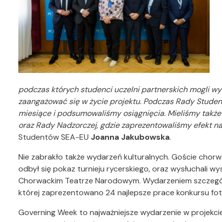
podczas których studenci uczelni partnerskich mogli wy
zaangażować się w życie projektu. Podczas Rady Studenc
miesiące i podsumowaliśmy osiągnięcia. Mieliśmy także
oraz Rady Nadzorczej, gdzie zaprezentowaliśmy efekt n
Studentów SEA-EU
Joanna Jakubowska
.
Nie zabrakło także wydarzeń kulturalnych. Goście chorwa
odbył się pokaz turnieju rycerskiego, oraz wysłuchali w
Chorwackim Teatrze Narodowym. Wydarzeniem szczególny
której zaprezentowano 24 najlepsze prace konkursu fo
Governing Week to najważniejsze wydarzenie w projekci