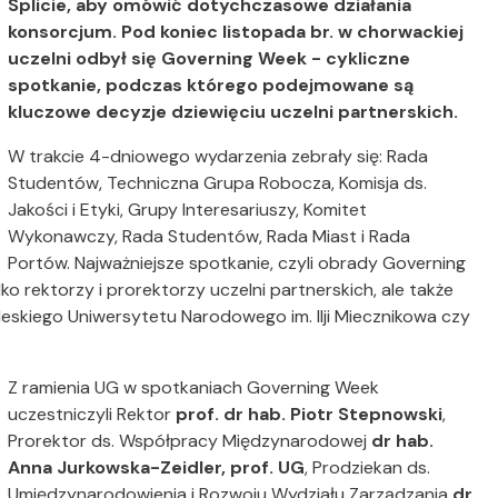
Splicie, aby omówić dotychczasowe działania
konsorcjum. Pod koniec listopada br. w chorwackiej
uczelni odbył się Governing Week - cykliczne
spotkanie, podczas którego podejmowane są
kluczowe decyzje dziewięciu uczelni partnerskich.
W trakcie 4-dniowego wydarzenia zebrały się: Rada
Studentów, Techniczna Grupa Robocza, Komisja ds.
Jakości i Etyki, Grupy Interesariuszy, Komitet
Wykonawczy, Rada Studentów, Rada Miast i Rada
Portów. Najważniejsze spotkanie, czyli obrady Governing
lko rektorzy i prorektorzy uczelni partnerskich, ale także
deskiego Uniwersytetu Narodowego im. Ilji Miecznikowa czy
Z ramienia UG w spotkaniach Governing Week
uczestniczyli Rektor
prof. dr hab. Piotr Stepnowski
,
Prorektor ds. Współpracy Międzynarodowej
dr hab.
Anna Jurkowska-Zeidler, prof. UG
, Prodziekan ds.
Umiędzynarodowienia i Rozwoju Wydziału Zarządzania
dr