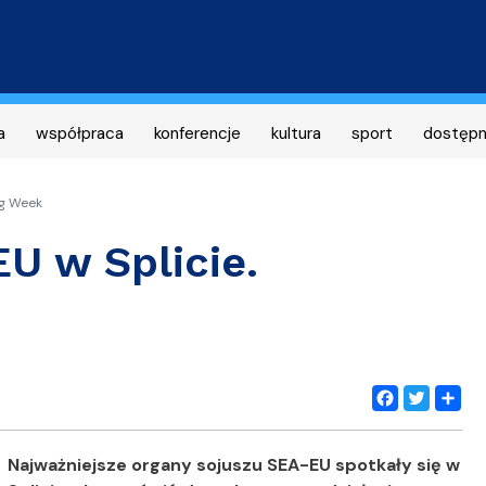
Przejdź
do
treści
a
współpraca
konferencje
kultura
sport
dostęp
ng Week
U w Splicie.
Facebook
Twitter
Share
Najważniejsze organy sojuszu SEA-EU spotkały się w