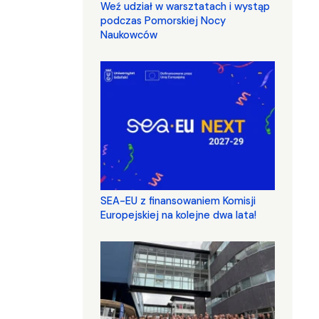
Weź udział w warsztatach i wystąp
podczas Pomorskiej Nocy
Naukowców
SEA-EU z finansowaniem Komisji
Europejskiej na kolejne dwa lata!