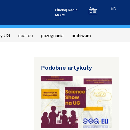
Radio MORS
EN
Słuchaj Radia
MORS
ny UG
sea-eu
pożegnania
archiwum
Podobne artykuły