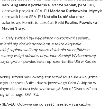
hab. Angelika Kędzierska-Szczepaniak, prof. UG
,
kierownik projektu SEA-EU
Marlena Rutkowska-Myzyk
,
kierownik biura SEA-EU
Natalia Lubińska
oraz
członkowie Komitetu Jakości i Etyki
Paulina Pawelska
i
Maciej Siwy
.
-
Cały tydzień był wypełniony owocnymi sesjami,
mienić się doświadczeniami, a także aktywnie
kiej zaplanowaliśmy nasze działania na najbliższe
 szansę wziąć udział w obradach Komisji Wykonawczej
aszych prac
- powiedziała reprezentantka UG w Radzie
ckiej uczelni mieli okazję zobaczyć Muzeum Alka, gdzie
ystępu zespołu Šufit i duetu jazzowego Sara & Jappa w
m dla sojuszu była wystawa „A Sea of Diversity”, na
tograficznego SEA-EU.
e SEA-EU. Odbywa się co sześć miesięcy i za każdym