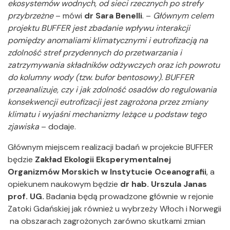
ekosystemów wodnych, od sieci rzecznych po strefy
przybrzeżne
– mówi
dr Sara Benelli
. –
Głównym celem
projektu BUFFER jest zbadanie wpływu interakcji
pomiędzy anomaliami klimatycznymi i eutrofizacją na
zdolność stref przydennych do przetwarzania i
zatrzymywania składników odżywczych oraz ich powrotu
do kolumny wody (tzw. bufor bentosowy). BUFFER
przeanalizuje, czy i jak zdolność osadów do regulowania
konsekwencji eutrofizacji jest zagrożona przez zmiany
klimatu i wyjaśni mechanizmy leżące u podstaw tego
zjawiska
– dodaje.
Głównym miejscem realizacji badań w projekcie BUFFER
będzie
Zakład Ekologii Eksperymentalnej
Organizmów Morskich w Instytucie Oceanografii
, a
opiekunem naukowym będzie
dr hab. Urszula Janas
prof. UG.
Badania będą prowadzone głównie w rejonie
Zatoki Gdańskiej jak również u wybrzeży Włoch i Norwegii
na obszarach zagrożonych zarówno skutkami zmian