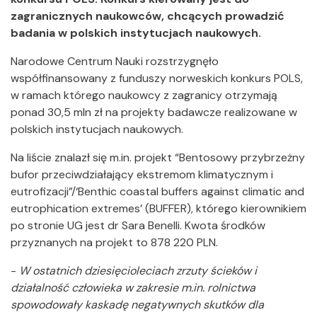
zagranicznych naukowców, chcących prowadzić
badania w polskich instytucjach naukowych.
Narodowe Centrum Nauki rozstrzygnęło
współfinansowany z funduszy norweskich konkurs POLS,
w ramach którego naukowcy z zagranicy otrzymają
ponad 30,5 mln zł na projekty badawcze realizowane w
polskich instytucjach naukowych.
Na liście znalazł się m.in. projekt “Bentosowy przybrzeżny
bufor przeciwdziałający ekstremom klimatycznym i
eutrofizacji”/‘Benthic coastal buffers against climatic and
eutrophication extremes’ (BUFFER), którego kierownikiem
po stronie UG jest dr Sara Benelli.
Kwota środków
przyznanych na projekt to 878 220 PLN.
-
W ostatnich dziesięcioleciach zrzuty ścieków i
działalność człowieka w zakresie m.in. rolnictwa
spowodowały kaskadę negatywnych skutków dla