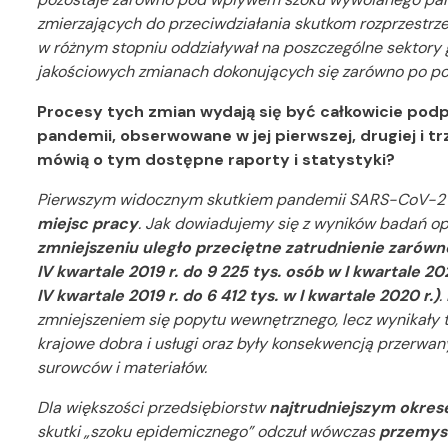
zmierzających do przeciwdziałania skutkom rozprzestrze
w różnym stopniu oddziaływał na poszczególne sektory g
jakościowych zmianach dokonujących się zarówno po poda
Procesy tych zmian wydają się być całkowicie p
pandemii, obserwowane w jej pierwszej, drugiej i trz
mówią o tym dostępne raporty i statystyki?
Pierwszym widocznym skutkiem pandemii SARS-CoV-2
miejsc pracy
. Jak dowiadujemy się z wyników badań o
zmniejszeniu uległo przeciętne zatrudnienie zarówn
IV kwartale 2019 r. do 9 225 tys. osób w I kwartale 202
IV kwartale 2019 r. do 6 412 tys. w I kwartale 2020 r.)
.
zmniejszeniem się popytu wewnętrznego, lecz wynikały 
krajowe dobra i usługi oraz były konsekwencją przerw
surowców i materiałów.
Dla większości przedsiębiorstw
najtrudniejszym okrese
skutki „szoku epidemicznego” odczuł wówczas
przemys