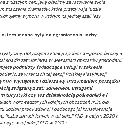
a z niższych cen, jaką płacimy za ratowanie życia
zam znaczenia dramatów, które przeżywają ludzie
konujemy wyboru, w którym na jednej szali leży
ej i zmuszone były do ograniczenia liczby
atystyczny, dotyczące sytuacji społeczno-gospodarczej w
iósł spadki zatrudnienia w większości obszarów gospodarki
objęte
podmioty świadczące usługi w zakresie
dmienić, że w ramach tej sekcji Polskiej Klasyfikacji
ę m.in.
wynajmem i dzierżawą, utrzymaniem porządku
ścią związaną z zatrudnieniem, usługami
 turystyki czy też działalnością pośredników i
runkach wprowadzanych kolejnych obostrzeń m.in. dla
stu udziału pracy zdalnej i będącego jej konsekwencją
 liczba zatrudnionych w tej sekcji PKD w całym 2020 r.
nego w tej sekcji PKD w 2019 r.