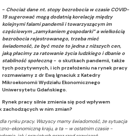
-
Chociaż dane nt. stopy bezrobocia w czasie COVID-
19 sugerować mogą dodatnią korelację między
kolejnymi falami pandemii i towarzyszącym im
częściowym „zamykaniem gospodarki” a wielkością
bezrobocia rejestrowanego, trzeba mieć
świadomość, że być może to jedna z niższych cen,
jaką płacimy za ratowanie życia ludzkiego i dbanie o
stabilność społeczną -
o skutkach pandemii, także
tych pozytywnych, i ich przełożeniu na rynek pracy
rozmawiamy z dr Ewą Ignaciuk z Katedry
Mikroekonomii Wydziału Ekonomicznego
Uniwersytetu Gdańskiego.
Rynek pracy silnie zmienia się pod wpływem
ek zachodzących w nim zmian?
 dla rynku pracy. Wszyscy mamy świadomość, że sytuacja
zno-ekonomiczną kraju, a ta – w ostatnim czasie -
ią, jak i przyjętych przez rząd rozwiązań,