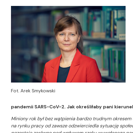
Fot. Arek Smykowski
pandemii SARS-CoV-2. Jak określiłaby pani kierun
Miniony rok był bez wątpienia bardzo trudnym okresem
na rynku pracy od zawsze odzwierciedla sytuację społec
pozostaje zarówno pod wpływem szoku wywołanego pandem