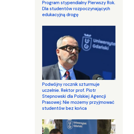
Program stypendialny Pierwszy Rok.
Dla studentów rozpoczynających
edukacyjną drogę
Podwójny rocznik szturmuje
uczelnie. Rektor prof. Piotr
Stepnowski dla Polskiej Agencji
Prasowej: Nie możemy przyjmować
studentów bez końca