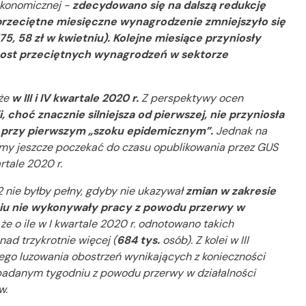
ekonomicznej -
zdecydowano się na dalszą redukcję
przeciętne miesięczne wynagrodzenie zmniejszyło się
175, 58 zł w kwietniu). Kolejne miesiące przyniosły
zrost przeciętnych wynagrodzeń w sektorze
kże
w III i IV kwartale 2020 r.
Z perspektywy ocen
, choć znacznie silniejsza od pierwszej, nie przyniosła
ce przy pierwszym „szoku epidemicznym”.
Jednak na
imy jeszcze poczekać do czasu opublikowania przez GUS
tale 2020 r.
nie byłby pełny, gdyby nie ukazywał
zmian
w zakresie
niu nie wykonywały pracy z powodu przerwy w
 o ile w I kwartale 2020 r. odnotowano takich
onad trzykrotnie więcej (
684 tys.
osób). Z kolei w III
ego luzowania obostrzeń wynikających z konieczności
 badanym tygodniu z powodu przerwy w działalności
w.