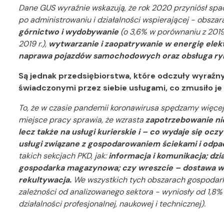
Dane GUS wyraźnie wskazują, że rok 2020 przyniósł spad
po administrowaniu i działalności wspierającej - obszara
górnictwo i wydobywanie
(o 3,6% w porównaniu z 2019 
2019 r.),
wytwarzanie i zaopatrywanie w energię elekt
naprawa pojazdów samochodowych oraz obsługa ry
Są jednak przedsiębiorstwa, które odczuły wyraźn
świadczonymi przez siebie usługami, co zmusiło je
To, że w czasie pandemii koronawirusa spędzamy więcej
miejsce pracy sprawia, że wzrasta
zapotrzebowanie nie
lecz także na usługi kurierskie i – co wydaje się oc
usługi związane z gospodarowaniem ściekami i odpa
takich sekcjach PKD, jak:
informacja i komunikacja; dzi
gospodarka magazynowa; czy wreszcie – dostawa wo
rekultywacja.
We wszystkich tych obszarach gospodarki
zależności od analizowanego sektora - wyniosły od 1,8
działalności profesjonalnej, naukowej i technicznej).