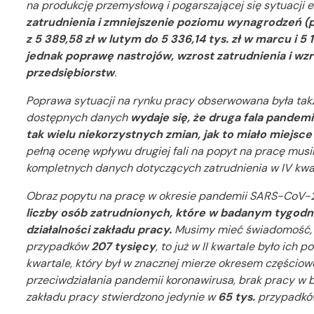
na produkcję przemysłową i pogarszającej się sytuacji 
zatrudnienia i zmniejszenie poziomu wynagrodzeń (
z 5 389,58 zł w lutym do 5 336,14 tys. zł w marcu i 5 
jednak poprawę nastrojów, wzrost zatrudnienia i w
przedsiębiorstw
.
Poprawa sytuacji na rynku pracy obserwowana była ta
dostępnych danych
wydaje się, że druga fala pandemii
tak wielu niekorzystnych zmian, jak to miało miejs
pełną ocenę wpływu drugiej fali na popyt na pracę mus
kompletnych danych dotyczących zatrudnienia w IV kwar
Obraz popytu na pracę w okresie pandemii SARS-CoV-2 
liczby osób zatrudnionych, które w badanym tygod
działalności zakładu pracy.
Musimy mieć świadomość, że
przypadków
207 tysięcy
, to już w II kwartale było ich p
kwartale, który był w znacznej mierze okresem częściow
przeciwdziałania pandemii koronawirusa, brak pracy w
zakładu pracy stwierdzono jedynie w
65 tys.
przypadkó