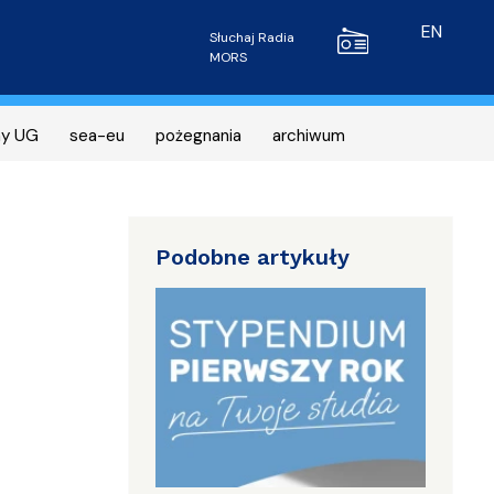
Radio MORS
EN
Słuchaj Radia
MORS
ny UG
sea-eu
pożegnania
archiwum
Podobne artykuły