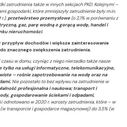
ki zatrudnienia także w innych sekcjach PKD. Kolejnymi –
mi gospodarki, które zmniejszyły zatrudnienie były m.in.
r.),
przetwórstwo przemysłowe
(o 2,1% w porównaniu z
ryczną, gaz, parę wodną o gorącą wodę, handel i
nku nieruchomości
.
y przypływ dochodów i większe zainteresowanie
 do znacznego zwiększenia zatrudnienia.
 czasu w domu, czyniąc z niego nierzadko także nasze
 tylko na usługi informatyczne, telekomunikacyjne,
zywiste – rośnie zapotrzebowanie na wodę oraz na
dami.
Nie pozostało to bez wpływu na zatrudnienie w
ałalność profesjonalna i naukowa; transport i
dy, gospodarowanie ściekami i odpadami,
 odnotowano w 2020 r. wzrosty zatrudnienia, które – w
% (w transporcie i gospodarce magazynowej) do 3,5% (w