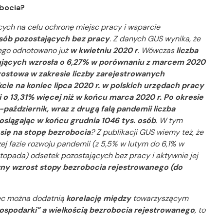
obocia?
ych na celu ochronę miejsc pracy i wsparcie
 osób pozostających bez pracy
. Z danych GUS wynika, że
nego odnotowano już
w kwietniu 2020 r
. Wówczas
liczba
kujących wzrosła o 6,27% w porównaniu z marcem 2020
ostowa w zakresie liczby zarejestrowanych
kcie na koniec lipca 2020 r. w polskich urzędach pracy
 o 13,31% więcej niż w końcu marca 2020 r. Po okresie
październik, wraz z drugą falą pandemii liczba
siągając w końcu grudnia 1046 tys. osób
. W tym
y się na stopę bezrobocia
? Z publikacji GUS wiemy też, że
j fazie rozwoju pandemii (z 5,5% w lutym do 6,1% w
stopada) odsetek pozostających bez pracy i aktywnie jej
ny wzrost stopy bezrobocia rejestrowanego (do
ec można dodatnią
korelację między
towarzyszącym
podarki” a wielkością bezrobocia rejestrowanego
, to