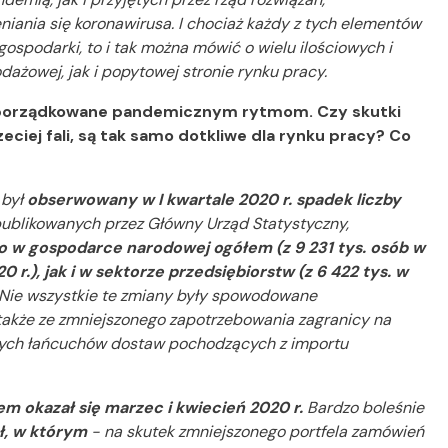
niania się koronawirusa. I chociaż każdy z tych elementów
ospodarki, to i tak można mówić o wielu ilościowych i
żowej, jak i popytowej stronie rynku pracy.
odporządkowane pandemicznym rytmom. Czy skutki
eciej fali, są tak samo dotkliwe dla rynku pracy? Co
 był
obserwowany w I kwartale 2020 r. spadek liczby
publikowanych przez Główny Urząd Statystyczny,
o w gospodarce narodowej ogółem (z 9 231 tys. osób w
0 r.), jak i w sektorze przedsiębiorstw (z 6 422 tys. w
 Nie wszystkie te zmiany były spowodowane
także ze zmniejszonego zapotrzebowania zagranicy na
anych łańcuchów dostaw pochodzących z importu
m okazał się marzec i kwiecień 2020 r.
Bardzo boleśnie
ł, w którym
- na skutek zmniejszonego portfela zamówień