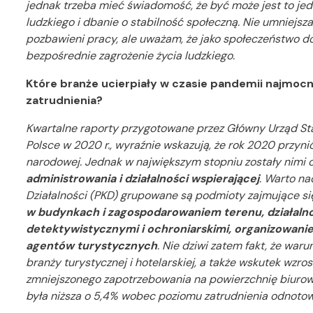
jednak trzeba mieć świadomość, że być może jest to jedn
ludzkiego i dbanie o stabilność społeczną. Nie umniejs
pozbawieni pracy, ale uważam, że jako społeczeństwo do
bezpośrednie zagrożenie życia ludzkiego.
Które branże ucierpiały w czasie pandemii najmocni
zatrudnienia?
Kwartalne raporty przygotowane przez Główny Urząd St
Polsce w 2020 r., wyraźnie wskazują, że rok 2020 przyn
narodowej. Jednak w największym stopniu zostały nimi 
administrowania i działalności wspierającej
. Warto na
Działalności (PKD) grupowane są podmioty zajmujące si
w budynkach i zagospodarowaniem terenu, działalno
detektywistycznymi i ochroniarskimi, organizowaniem
agentów turystycznych
. Nie dziwi zatem fakt, że wa
branży turystycznej i hotelarskiej, a także wskutek wzro
zmniejszonego zapotrzebowania na powierzchnię biurową,
była niższa o 5,4% wobec poziomu zatrudnienia odnotowa