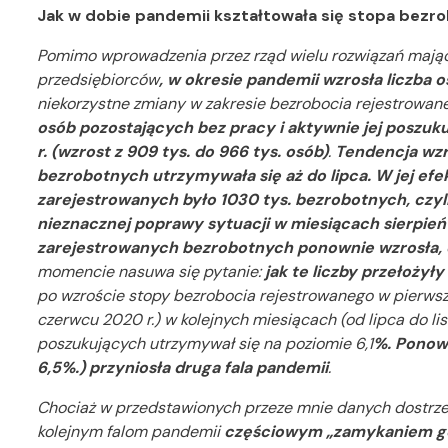
Jak w dobie pandemii kształtowała się stopa bezr
Pomimo wprowadzenia przez rząd wielu rozwiązań mając
przedsiębiorców
, w okresie pandemii wzrosła liczba
niekorzystne zmiany w zakresie bezrobocia rejestrowa
osób pozostających bez pracy i aktywnie jej poszu
r. (wzrost z 909 tys. do 966 tys. osób)
.
Tendencja wzr
bezrobotnych utrzymywała się aż do lipca. W jej efe
zarejestrowanych było 1030 tys. bezrobotnych, czyli
nieznacznej poprawy sytuacji w miesiącach sierpień-
zarejestrowanych bezrobotnych ponownie wzrosła, o
momencie nasuwa się pytanie:
jak te liczby przełożył
po wzroście stopy bezrobocia rejestrowanego w pierwsze
czerwcu 2020 r.) w kolejnych miesiącach (od lipca do li
poszukujących utrzymywał się na poziomie 6,1
%. Ponow
6,5%.)
przyniosła druga fala pandemii
.
Chociaż w przedstawionych przeze mnie danych dostrz
kolejnym falom pandemii
częściowym „zamykaniem gos