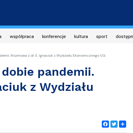
Przejdź
do
treści
a
współpraca
konferencje
kultura
sport
dostęp
demii. Rozmowa z dr E. Ignaciuk z Wydziału Ekonomicznego UG
 dobie pandemii.
aciuk z Wydziału
Facebook
Twitter
Share