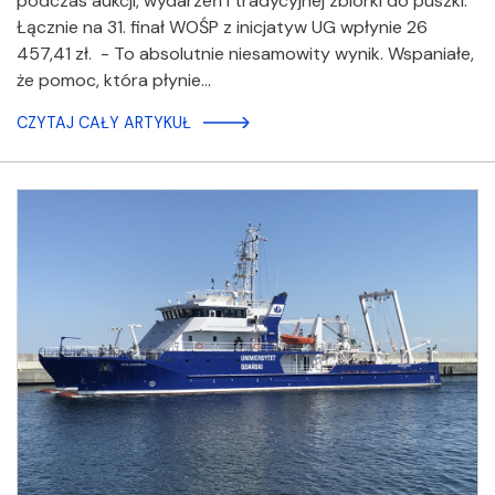
podczas aukcji, wydarzeń i tradycyjnej zbiórki do puszki.
Łącznie na 31. finał WOŚP z inicjatyw UG wpłynie 26
457,41 zł. - To absolutnie niesamowity wynik. Wspaniałe,
że pomoc, która płynie…
CZYTAJ CAŁY ARTYKUŁ