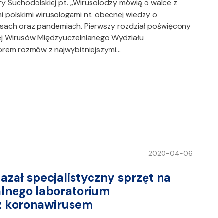
y Suchodolskiej pt. „Wirusolodzy mówią o walce z
 polskimi wirusologami nt. obecnej wiedzy o
rusach oraz pandemiach. Pierwszy rozdział poświęcony
rnej Wirusów Międzyuczelnianego Wydziału
biorem rozmów z najwybitniejszymi…
2020-04-06
zał specjalistyczny sprzęt na
alnego laboratorium
 z koronawirusem