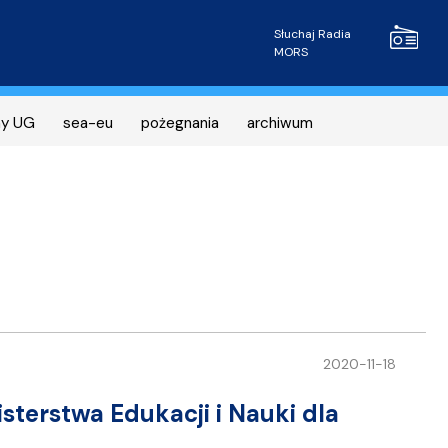
Radio MOR
Słuchaj Radia
MORS
ny UG
sea-eu
pożegnania
archiwum
2020-11-18
isterstwa Edukacji i Nauki dla