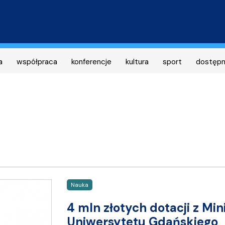
Przejdź
do
treści
a
współpraca
konferencje
kultura
sport
dostęp
Nauka
4 mln złotych dotacji z Min
Uniwersytetu Gdańskiego