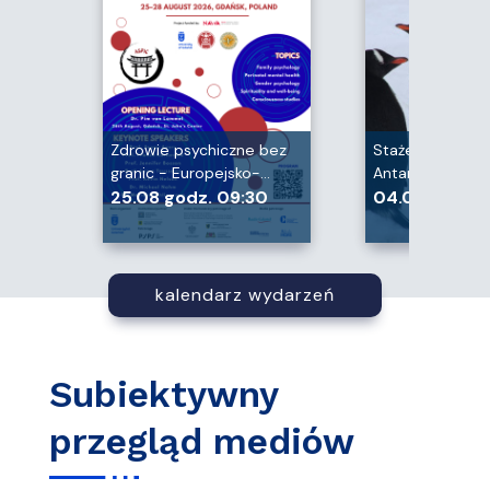
Zdrowie psychiczne bez
Staże studenck
granic - Europejsko-…
Antarktyce i w C
25.08 godz. 09:30
04.09 godz. 
kalendarz wydarzeń
Subiektywny
przegląd mediów