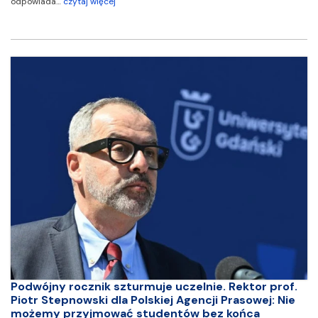
odpowiada…
czytaj więcej
Podwójny rocznik szturmuje uczelnie. Rektor prof.
Piotr Stepnowski dla Polskiej Agencji Prasowej: Nie
możemy przyjmować studentów bez końca