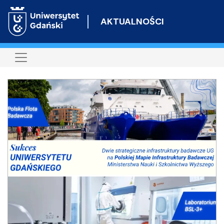
Przejdź
do
AKTUALNOŚCI
treści
Najnowsze
Informacje