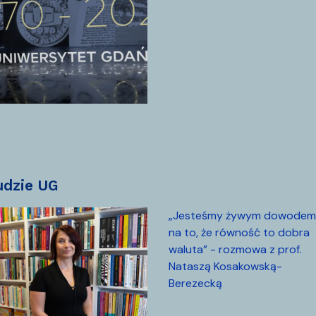
ludzie UG
„Jesteśmy żywym dowodem
na to, że równość to dobra
waluta” - rozmowa z prof.
Nataszą Kosakowską-
Berezecką