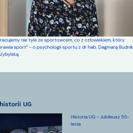
racujemy nie tyle ze sportowcem, co z człowiekiem, który
rawia sport” - o psychologii sportu z dr hab. Dagmarą Budni
rzybylską
z historii UG
Historia UG - Jubileusz 55-
lecia