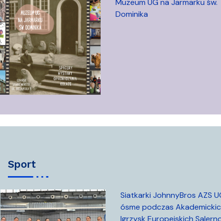
Muzeum UG na Jarmarku św.
Dominika
sport
Siatkarki JohnnyBros AZS 
ósme podczas Akademicki
Igrzysk Europejskich Salern