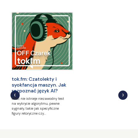
tok.fm: Czatolekty i
syokfancja maszyn. Jak
rozpoznać język AI?
Choć nie istnieje niezawodny test
na wykrycie algorytmu, pewne
sygnały, takie jak specyficzne
figury retoryczne czy…