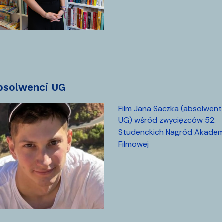
absolwenci UG
Film Jana Saczka (absolwen
UG) wśród zwycięzców 52.
Studenckich Nagród Akadem
Filmowej