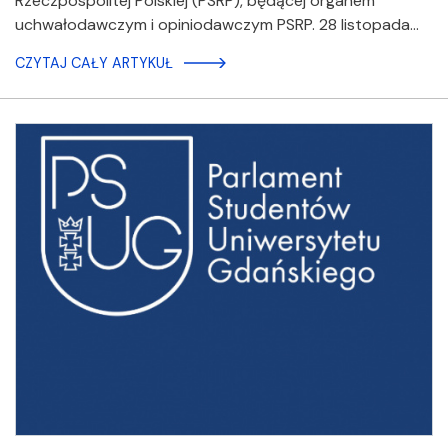
Rzeczpospolitej Polskiej (PSRP), będącej organem
uchwałodawczym i opiniodawczym PSRP. 28 listopada…
CZYTAJ CAŁY ARTYKUŁ