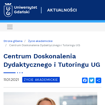
Przejdź
do
AKTUALNOŚCI
treści
Strona główna
Życie akademickie
Centrum Doskonalenia Dydaktycznego i Tutoringu UG
Centrum Doskonalenia
Dydaktycznego i Tutoringu UG
11.01.2021
ŻYCIE AKADEMICKIE
Facebook
Twitter
Shar