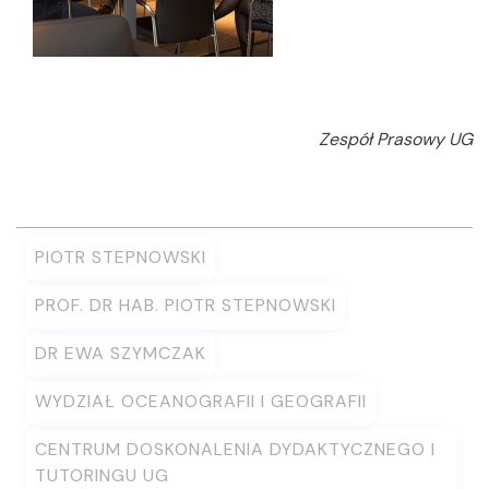
Zespół Prasowy UG
PIOTR STEPNOWSKI
PROF. DR HAB. PIOTR STEPNOWSKI
DR EWA SZYMCZAK
WYDZIAŁ OCEANOGRAFII I GEOGRAFII
CENTRUM DOSKONALENIA DYDAKTYCZNEGO I
TUTORINGU UG