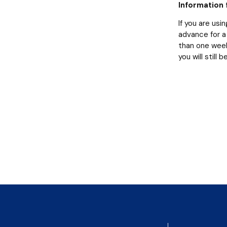
Information 
If you are usi
advance for a 
than one week
you will still