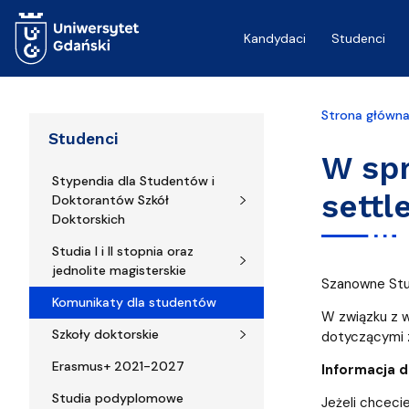
Przejdź do treści
Kandydaci
Studenci
Strona główn
Studenci
W spr
Stypendia dla Studentów i
settl
Doktorantów Szkół
Doktorskich
Studia I i II stopnia oraz
jednolite magisterskie
Szanowne Stu
Komunikaty dla studentów
W związku z w
Szkoły doktorskie
dotyczącymi z
Erasmus+ 2021-2027
Informacja d
Studia podyplomowe
Jeżeli chceci