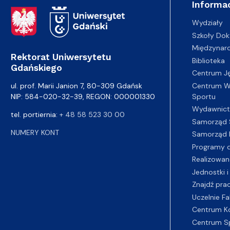
Informac
Adres Rektoratu
Wydziały
Szkoły Dok
Międzynar
Rektorat Uniwersytetu
Biblioteka
Gdańskiego
Centrum J
Centrum Wy
ul. prof. Marii Janion 7, 80-309 Gdańsk
Sportu
NIP: 584-020-32-39, REGON: 000001330
Wydawnic
tel. portiernia:
+ 48 58 523 30 00
Samorząd 
NUMERY KONT
Samorząd 
Programy d
Realizowan
Jednostki i
Znajdź pra
Uczelnie Fa
Centrum K
Centrum S