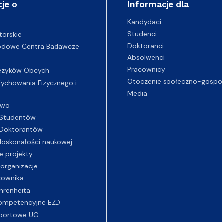
je o
Informacje dla
Kandydaci
Studenci
torskie
Doktoranci
odowe Centra Badawcze
Absolwenci
Pracownicy
ęzyków Obcych
Otoczenie społeczno-gospo
chowania Fizycznego i
Media
two
Studentów
Doktorantów
oskonałości naukowej
e projekty
 organizacje
cownika
hrenheita
ompetencyjne EZD
portowe UG