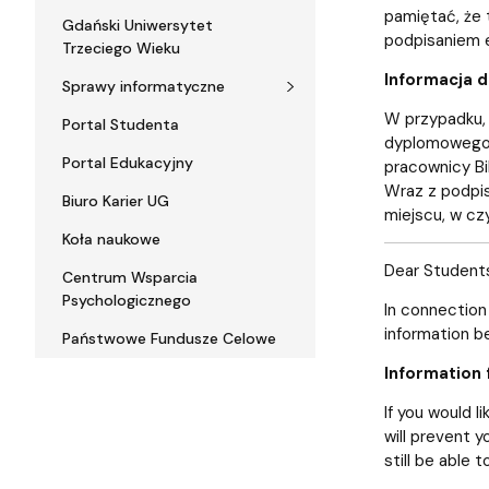
pamiętać, że 
Gdański Uniwersytet
podpisaniem e
Trzeciego Wieku
Informacja d
Sprawy informatyczne
W przypadku, 
Portal Studenta
dyplomowego, 
Portal Edukacyjny
pracownicy B
Wraz z podpis
Biuro Karier UG
miejscu, w czy
Koła naukowe
Dear Student
Centrum Wsparcia
Psychologicznego
In connection 
information be
Państwowe Fundusze Celowe
Information 
If you would l
will prevent y
still be able 