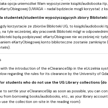
taka opcja uniemożliwi Wam wypożyczenie książki/audiobooka itp.
KartyObiegowej (UWAGA - nadal będziecie mogli korzystać z księ
la studentek/studentów wypożyczających zbiory Biblioteki
gdy korzystacie ze zbiorów Biblioteki UG, to książki/audiobook
na tyle wcześniej, aby pracownik Biblioteki mógł w odpowiedni
iblioteki będą podpisywać eKartyObiegowe nie wcześniej niż t
aniem eKartyObiegowej konto biblioteczne zostanie zamknięte (
telni).
s
with the introduction of the eClearanceSlip in the eUczelnia syste
low regarding the rules for its clearance by the University of Gda
for students who do not use the UG Library collections (do
ike to settle your eClearanceSlip as soon as possible, you can con
ou from borrowing books/audiobooks, etc., as your library account
to use the collection on-site in the reading room).