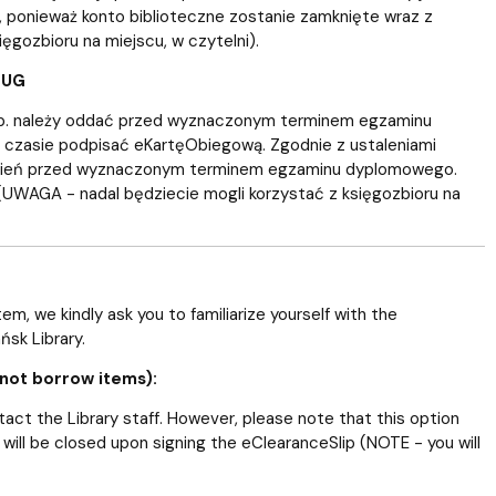
, ponieważ konto biblioteczne zostanie zamknięte wraz z
gozbioru na miejscu, w czytelni).
 UG
i itp. należy oddać przed wyznaczonym terminem egzaminu
m czasie podpisać eKartęObiegową. Zgodnie z ustaleniami
ydzień przed wyznaczonym terminem egzaminu dyplomowego.
UWAGA - nadal będziecie mogli korzystać z księgozbioru na
m, we kindly ask you to familiarize yourself with the
ńsk Library.
 not borrow items):
tact the Library staff. However, please note that this option
 will be closed upon signing the eClearanceSlip (NOTE - you will