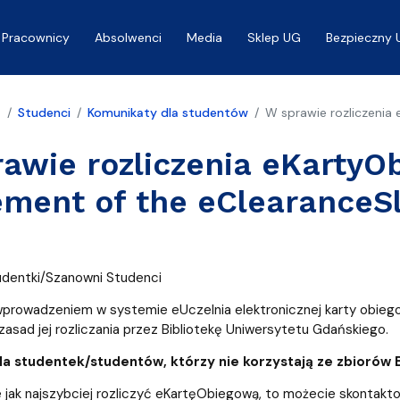
Pracownicy
Absolwenci
Media
Sklep UG
Bezpieczny 
a
Studenci
Komunikaty dla studentów
W sprawie rozliczenia 
awie rozliczenia eKartyO
ement of the eClearanceSl
dentki/Szanowni Studenci
prowadzeniem w systemie eUczelnia elektronicznej karty obiegow
asad jej rozliczania przez Bibliotekę Uniwersytetu Gdańskiego.
la studentek/studentów, którzy nie korzystają ze zbiorów B
e jak najszybciej rozliczyć eKartęObiegową, to możecie skontaktow