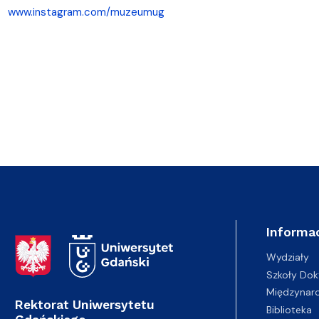
www.instagram.com/muzeumug
Informac
Adres Rektoratu
Wydziały
Szkoły Dok
Międzynar
Rektorat Uniwersytetu
Biblioteka