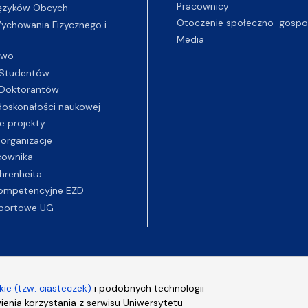
Pracownicy
ęzyków Obcych
Otoczenie społeczno-gospo
chowania Fizycznego i
Media
two
Studentów
Doktorantów
oskonałości naukowej
e projekty
 organizacje
cownika
hrenheita
ompetencyjne EZD
portowe UG
ie (tzw. ciasteczek)
i podobnych technologii
wienia korzystania z serwisu Uniwersytetu