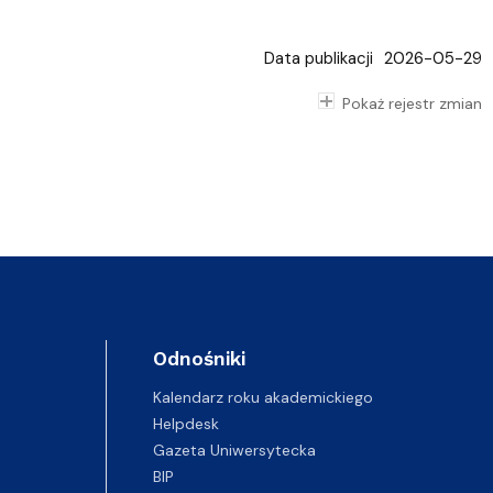
Data publikacji
2026-05-29
Pokaż rejestr zmian
Odnośniki
Kalendarz roku akademickiego
Helpdesk
Gazeta Uniwersytecka
BIP