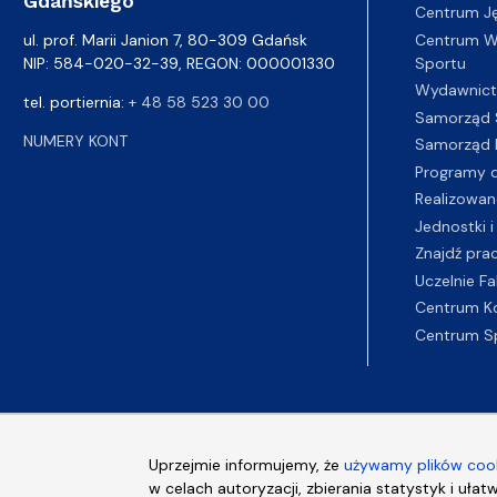
Gdańskiego
Centrum J
Centrum Wy
ul. prof. Marii Janion 7, 80-309 Gdańsk
Sportu
NIP: 584-020-32-39, REGON: 000001330
Wydawnic
tel. portiernia:
+ 48 58 523 30 00
Samorząd 
NUMERY KONT
Samorząd 
Programy d
Realizowan
Jednostki i
Znajdź pra
Uczelnie Fa
Centrum K
Centrum S
Uprzejmie informujemy, że
używamy plików cook
w celach autoryzacji, zbierania statystyk i ułat