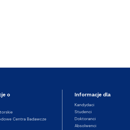
je o
Informacje dla
Kandydaci
Studenci
torskie
Doktoranci
odowe Centra Badawcze
Absolwenci