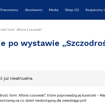
Pracownicy
Absolwenci
Media
Sklep UG
Bezpieczny 
ość form: Alfons Łosowski”
e po wystawie „Szczodroś
 już nieaktualna.
ość form: Alfons Łosowski”, które poprowadzą jej kuratorki - M
estrzenią na co dzień niedostępną dla zwiedzających!