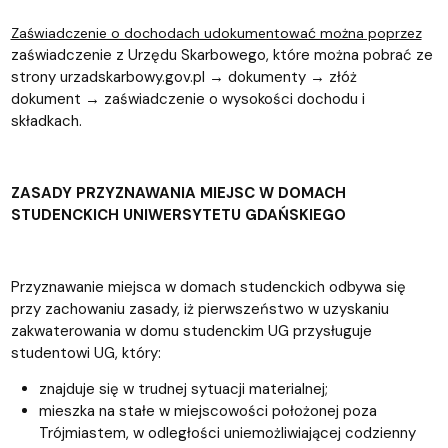
Zaświadczenie o dochodach udokumentować można poprzez
zaświadczenie z Urzędu Skarbowego, które można pobrać ze
strony urzadskarbowy.gov.pl
→
dokumenty
→
z
łóż
dokument
→
za
ś
wiadczenie o wysoko
ś
ci dochodu i
sk
ł
adkach.
ZASADY PRZYZNAWANIA MIEJSC W DOMACH
STUDENCKICH UNIWERSYTETU GDAŃSKIEGO
Przyznawanie miejsca w domach studenckich odbywa się
przy zachowaniu zasady, iż pierwszeństwo w uzyskaniu
zakwaterowania w domu studenckim UG przysługuje
studentowi UG, który:
znajduje się w trudnej sytuacji materialnej;
mieszka na stałe w miejscowości położonej poza
Trójmiastem, w odległości uniemożliwiającej codzienny