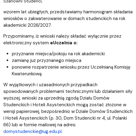
Szanowni Studenci,
wzorem lat ubiegłych, przedstawiamy harmonogram składania
wniosków o zakwaterowanie w domach studenckich na rok
akademicki 2026/2027.
Przypominamy, iż wnioski należy składać wyłącznie przez
elektroniczny system
eUczelnia o:
przyznanie miejsca/pokoju na rok akademicki
zamianę już przyznanego miejsca
ponowne rozpatrzenie wniosku przez Uczelnianą Komisję
Kwaterunkową
W wyjątkowych i uzasadnionych przypadkach
spowodowanych problemami technicznymi lub działaniem siły
wyższej, wnioski za uprzednią zgodą Działu Domów
Studenckich i Hoteli Asystenckich mogą zostać złożone w
wersji papierowej, bezpośrednio w Dziale Domów Studenckich
i Hoteli Asystenckich (p. 30, Dom Studencki nr 4, ul. Polanki
66) lub w formie mailowej na adres:
domystudenckie@ug.edu.pl
.