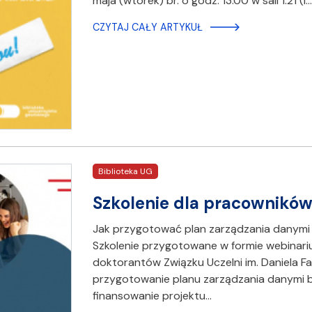
maja (wtorek) br. o godz. 13.00 w sali 1.21 (I
CZYTAJ CAŁY ARTYKUŁ
Biblioteka UG
Szkolenie dla pracowników
Jak przygotować plan zarządzania danymi
Szkolenie przygotowane w formie webinar
doktorantów Związku Uczelni im. Daniela 
przygotowanie planu zarządzania danymi 
finansowanie projektu…