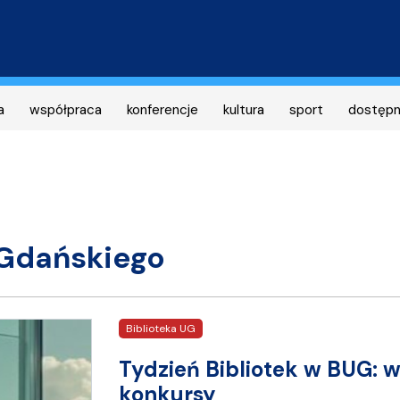
Przejdź
do
treści
a
współpraca
konferencje
kultura
sport
dostęp
 Gdańskiego
Biblioteka UG
Tydzień Bibliotek w BUG: w
konkursy