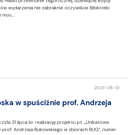
. Hasło przewodnie tegorocznej, dziewiątej edycji
ów wydarzenia nie zabraknie oczywiście Biblioteki
ji moc…
2023-08-01
ka w spuściźnie prof. Andrzeja
ła 31 lipca br. realizację projektu pt. „Unikatowe
e prof. Andrzeja Bukowskiego w zbiorach BUG”, numer