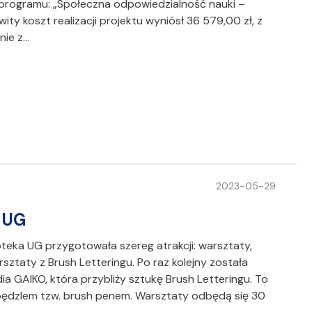
ogramu: „Społeczna odpowiedzialność nauki –
ty koszt realizacji projektu wyniósł 36 579,00 zł, z
nie z…
2023-05-29
e UG
oteka UG przygotowała szereg atrakcji: warsztaty,
rsztaty z Brush Letteringu. Po raz kolejny została
a GAIKO, która przybliży sztukę Brush Letteringu. To
 pędzlem tzw. brush penem. Warsztaty odbędą się 30