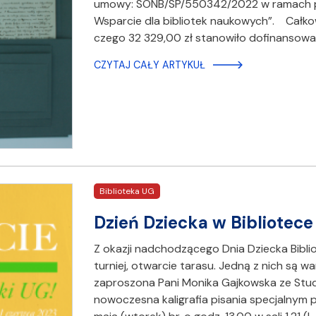
umowy: SONB/SP/550342/2022 w ramach pr
Wsparcie dla bibliotek naukowych”. Całkowi
czego 32 329,00 zł stanowiło dofinansowa
CZYTAJ CAŁY ARTYKUŁ
Biblioteka UG
Dzień Dziecka w Bibliotec
Z okazji nadchodzącego Dnia Dziecka Bibli
turniej, otwarcie tarasu. Jedną z nich są wa
zaproszona Pani Monika Gajkowska ze Studi
nowoczesna kaligrafia pisania specjalnym