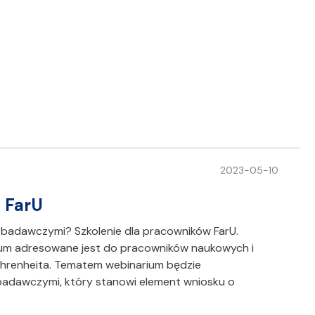
…
2023-05-10
 FarU
 badawczymi? Szkolenie dla pracowników FarU.
ium adresowane jest do pracowników naukowych i
Fahrenheita. Tematem webinarium będzie
badawczymi, który stanowi element wniosku o