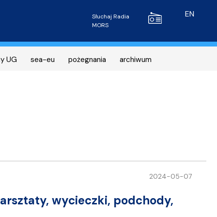
Radio MORS
EN
Słuchaj Radia
MORS
ny UG
sea-eu
pożegnania
archiwum
2024-05-07
arsztaty, wycieczki, podchody,