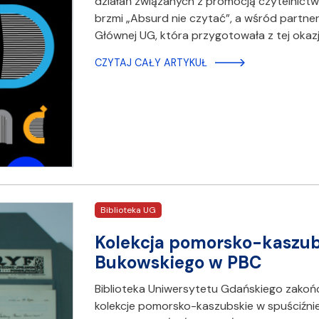
działań związanych z promocją czytelnictwa
brzmi „Absurd nie czytać”, a wśród partner
Głównej UG, która przygotowała z tej okaz
CZYTAJ CAŁY ARTYKUŁ
Biblioteka UG
Kolekcja pomorsko-kaszubs
Bukowskiego w PBC
Biblioteka Uniwersytetu Gdańskiego zakończy
kolekcje pomorsko-kaszubskie w spuściźni