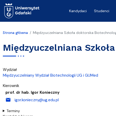
Przejdź do treści
Kandydaci
Studenci
Strona główna
Międzyuczelniana Szkoła doktorska Biotechnolo
Międzyuczelniana Szkoła
Wydział
Międzyuczelniany Wydział Biotechnologii UG i GUMed
Kierownik
prof. dr hab. Igor Konieczny
mail
igor.konieczny@ug.edu.pl
Terminy