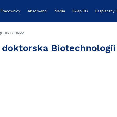
Pracownicy
Absolwenci
Media
Sklep UG
Bezpieczny 
gii UG i GUMed
 doktorska Biotechnologi