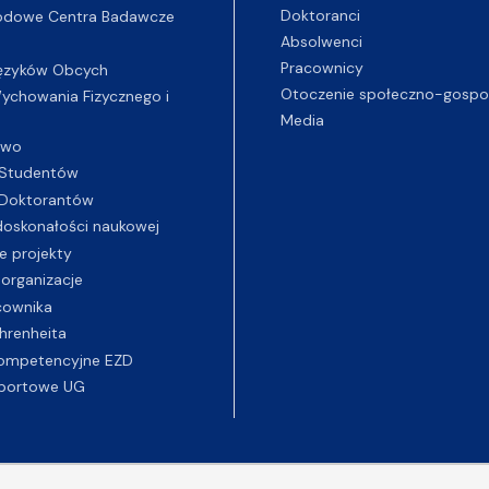
Doktoranci
odowe Centra Badawcze
Absolwenci
Pracownicy
ęzyków Obcych
Otoczenie społeczno-gospo
chowania Fizycznego i
Media
two
Studentów
Doktorantów
oskonałości naukowej
e projekty
 organizacje
cownika
hrenheita
ompetencyjne EZD
portowe UG