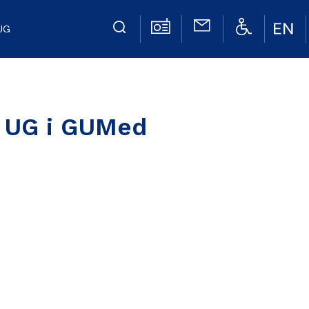
UG
i UG i GUMed