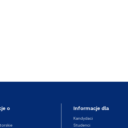
je o
Informacje dla
Kandydaci
Studenci
torskie