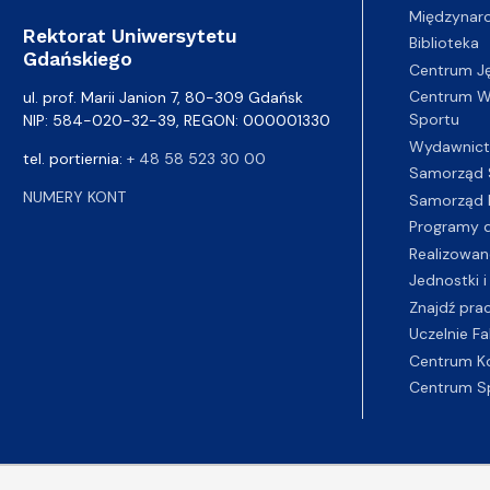
Międzynar
Rektorat Uniwersytetu
Biblioteka
Gdańskiego
Centrum J
Centrum Wy
ul. prof. Marii Janion 7, 80-309 Gdańsk
Sportu
NIP: 584-020-32-39, REGON: 000001330
Wydawnic
tel. portiernia:
+ 48 58 523 30 00
Samorząd 
NUMERY KONT
Samorząd 
Programy d
Realizowan
Jednostki i
Znajdź pra
Uczelnie Fa
Centrum K
Centrum S