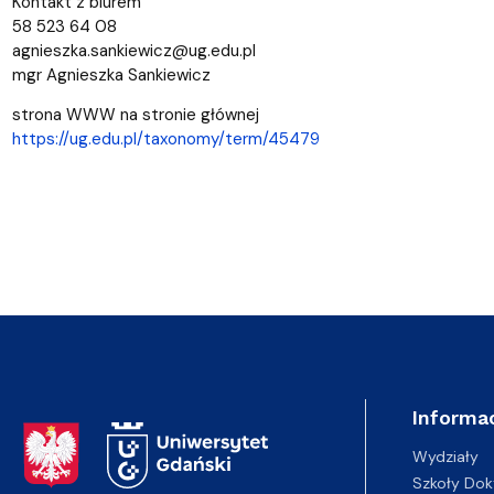
Kontakt z biurem
58 523 64 08
agnieszka.sankiewicz@ug.edu.pl
mgr Agnieszka Sankiewicz
strona WWW na stronie głównej
https://ug.edu.pl/taxonomy/term/45479
Informac
Adres Rektoratu
Wydziały
Szkoły Dok