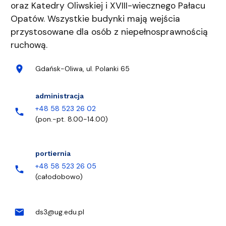
oraz Katedry Oliwskiej i XVIII-wiecznego Pałacu
Opatów. Wszystkie budynki mają wejścia
przystosowane dla osób z niepełnosprawnością
ruchową.
Kontakt
Adres
location_on
Gdańsk-Oliwa, ul. Polanki 65
Telefony
administracja
+48 58 523 26 02
phone
(pon.-pt. 8.00-14.00)
portiernia
+48 58 523 26 05
phone
(całodobowo)
E-mail
mail
ds3@ug.edu.pl