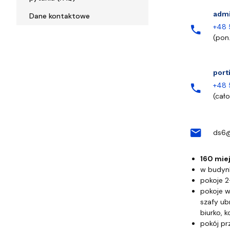
Telefo
admi
Dane kontaktowe
+48 
phone
(pon
port
+48 
phone
(cał
E-mail
mail
ds6@
Opis b
160 mi
w budynk
pokoje 2
pokoje w
szafy ub
biurko, 
pokój pr