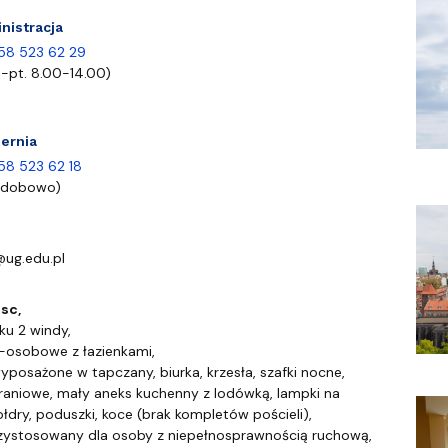
ny
nistracja
58 523 62 29
.-pt. 8.00-14.00)
iernia
58 523 62 18
odobowo)
ug.edu.pl
udynku
ejsc,
u 2 windy,
-osobowe z łazienkami,
yposażone w tapczany, biurka, krzesła, szafki nocne,
raniowe, mały aneks kuchenny z lodówką, lampki na
kołdry, poduszki, koce (brak kompletów pościeli),
zystosowany dla osoby z niepełnosprawnością ruchową,