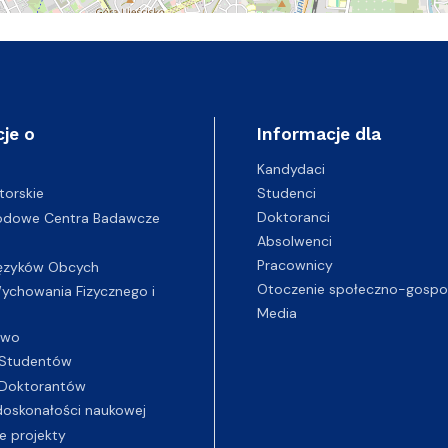
je o
Informacje dla
Kandydaci
Studenci
torskie
Doktoranci
odowe Centra Badawcze
Absolwenci
Pracownicy
ęzyków Obcych
Otoczenie społeczno-gospo
chowania Fizycznego i
Media
two
Studentów
Doktorantów
oskonałości naukowej
e projekty