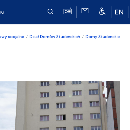
UG
awy socjalne
Dział Domów Studenckich
Domy Studenckie