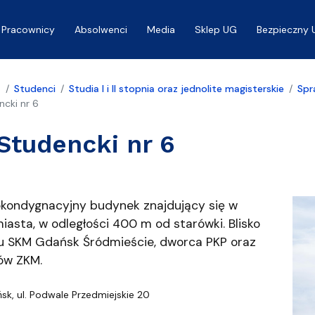
Pracownicy
Absolwenci
Media
Sklep UG
Bezpieczny 
a
Studenci
Studia I i II stopnia oraz jednolite magisterskie
Spr
cki nr 6
tudencki nr 6
budynku
kondygnacyjny budynek znajdujący się w
asta, w odległości 400 m od starówki. Blisko
u SKM Gdańsk Śródmieście, dworca PKP oraz
ów ZKM.
t
sk, ul. Podwale Przedmiejskie 20