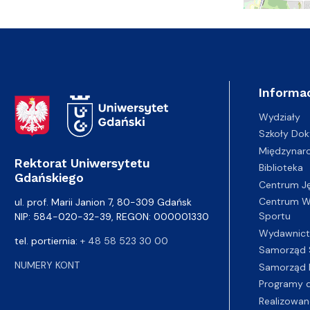
Informac
Adres Rektoratu
Wydziały
Szkoły Dok
Międzynar
Rektorat Uniwersytetu
Biblioteka
Gdańskiego
Centrum J
Centrum Wy
ul. prof. Marii Janion 7, 80-309 Gdańsk
Sportu
NIP: 584-020-32-39, REGON: 000001330
Wydawnic
tel. portiernia:
+ 48 58 523 30 00
Samorząd 
NUMERY KONT
Samorząd 
Programy d
Realizowan