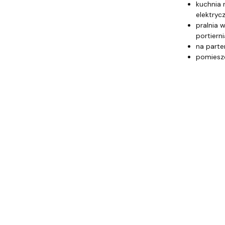
kuchnia 
elektryc
pralnia 
portiern
na parter
pomieszc