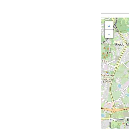
Mapa
+
−