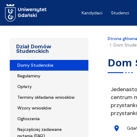
Przejdź do treści
Kandydaci
Studenci
Strona główn
Dom Studen
Dział Domów
Studenckich
Dom S
Domy Studenckie
Regulaminy
Opłaty
Zdjęcia 
Jedenasto
centrum mi
Terminy składania wniosków
przystank
Wzory wniosków
przystank
Ogłoszenia
Kontak
Adres
location_on
Gdań
Najczęściej zadawane
pytania (FAQ)