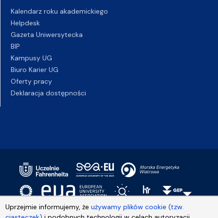
Kalendarz roku akademickiego
Helpdesk
Gazeta Uniwersytecka
BIP
Kampusy UG
Biuro Karier UG
Oferty pracy
Deklaracja dostępności
Uprzejmie informujemy, że
używamy plików cookie (tzw.
ciasteczek)
i podobnych technologii w celach autoryzacji,