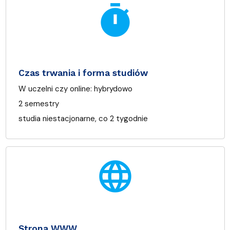
timer
Czas trwania i forma studiów
W uczelni czy online:
hybrydowo
2 semestry
studia niestacjonarne, co 2 tygodnie
language
Strona WWW