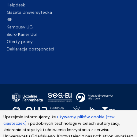
Helpdesk
Gazeta Uniwersytecka
BIP
Kampusy UG
Biuro Karier UG
Oferty pracy
Deklaracja dostępności
Uprzejmie informujemy, że
używamy plików cookie (tzw.
ciasteczek)
i podobnych technologii w celach autoryzacji,
zbierania statystyk i ułatwienia korzystania z serwisu
Uniwersytetu Gdańskiego. Korzystając z naszych stron wyrażasz