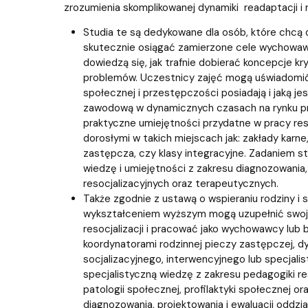
zrozumienia skomplikowanej dynamiki readaptacji i r
Studia te są dedykowane dla osób, które chcą d
skutecznie osiągać zamierzone cele wychowawc
dowiedzą się, jak trafnie dobierać koncepcje kr
problemów. Uczestnicy zajęć mogą uświadomić s
społecznej i przestępczości posiadają i jaką j
zawodową w dynamicznych czasach na rynku pr
praktyczne umiejętności przydatne w pracy reso
dorosłymi w takich miejscach jak: zakłady kar
zastępcza, czy klasy integracyjne. Zadaniem 
wiedzę i umiejętności z zakresu diagnozowania,
resocjalizacyjnych oraz terapeutycznych.
Także zgodnie z ustawą o wspieraniu rodziny i 
wykształceniem wyższym mogą uzupełnić swoj
resocjalizacji i pracować jako wychowawcy lub 
koordynatorami rodzinnej pieczy zastępczej,
socjalizacyjnego, interwencyjnego lub specjal
specjalistyczną wiedzę z zakresu pedagogiki reso
patologii społecznej, profilaktyki społecznej o
diagnozowania, projektowania i ewaluacji oddzi