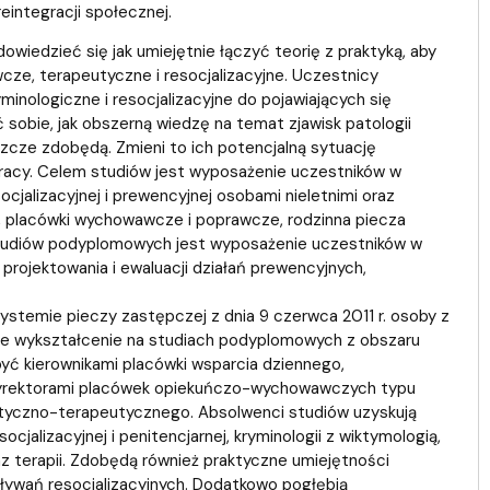
eintegracji społecznej.
owiedzieć się jak umiejętnie łączyć teorię z praktyką, aby
ze, terapeutyczne i resocjalizacyjne. Uczestnicy
yminologiczne i resocjalizacyjne do pojawiających się
obie, jak obszerną wiedzę na temat zjawisk patologii
eszcze zdobędą. Zmieni to ich potencjalną sytuację
acy. Celem studiów jest wyposażenie uczestników w
cjalizacyjnej i prewencyjnej osobami nieletnimi oraz
ne, placówki wychowawcze i poprawcze, rodzinna piecza
studiów podyplomowych jest wyposażenie uczestników w
 projektowania i ewaluacji działań prewencyjnych,
systemie pieczy zastępczej z dnia 9 czerwca 2011 r. osoby z
e wykształcenie na studiach podyplomowych z obszaru
być kierownikami placówki wsparcia dziennego,
 dyrektorami placówek opiekuńczo-wychowawczych typu
istyczno-terapeutycznego. Absolwenci studiów uzyskują
cjalizacyjnej i penitencjarnej, kryminologii z wiktymologią,
raz terapii. Zdobędą również praktyczne umiejętności
aływań resocjalizacyjnych. Dodatkowo pogłębią