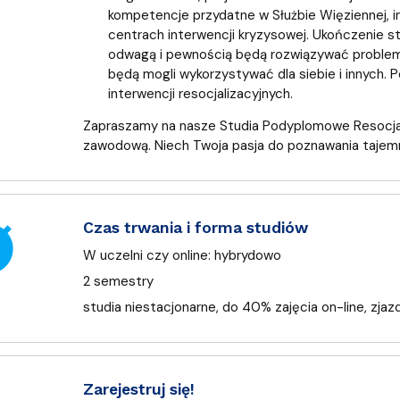
kompetencje przydatne w Służbie Więziennej, in
centrach interwencji kryzysowej. Ukończenie 
odwagą i pewnością będą rozwiązywać problemy
będą mogli wykorzystywać dla siebie i innych. 
interwencji resocjalizacyjnych.
Zapraszamy na nasze Studia Podyplomowe Resocjali
zawodową. Niech Twoja pasja do poznawania tajemni
er
Czas trwania i forma studiów
W uczelni czy online:
hybrydowo
2 semestry
studia niestacjonarne, do 40% zajęcia on-line, zjaz
Zarejestruj się!