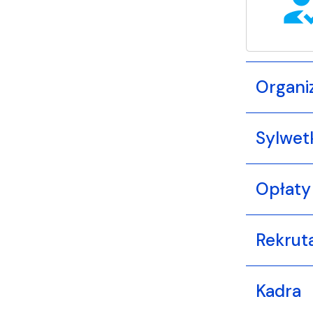
how_to
Organi
Sylwet
Opłaty
Rekrut
Kadra