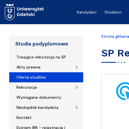
Przejdź do treści
Kandydaci
Studenci
Strona główn
Studia podyplomowe
SP Re
Trwające rekrutacje na SP
Akty prawne
Oferta studiów
ads_cl
Rekrutacja
Wymagane dokumenty
Niezbędnik kandydata
Kontakt
System IRK - rejestracja i