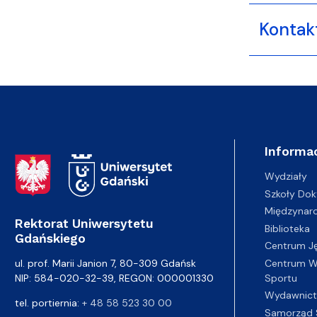
Kontak
Informac
Adres Rektoratu
Wydziały
Szkoły Dok
Międzynar
Rektorat Uniwersytetu
Biblioteka
Gdańskiego
Centrum J
Centrum Wy
ul. prof. Marii Janion 7, 80-309 Gdańsk
Sportu
NIP: 584-020-32-39, REGON: 000001330
Wydawnic
tel. portiernia:
+ 48 58 523 30 00
Samorząd 