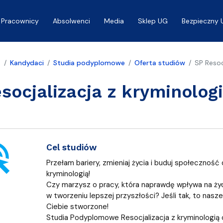
Pracownicy
Absolwenci
Media
Sklep UG
Bezpieczny 
a
Kandydaci
Studia podyplomowe
Oferta studiów
SP Resoc
socjalizacja z kryminolog
ick
Cel studiów
Przełam bariery, zmieniaj życia i buduj społecznoś
kryminologią!
Czy marzysz o pracy, która naprawdę wpływa na życi
w tworzeniu lepszej przyszłości? Jeśli tak, to nasz
Ciebie stworzone!
Studia Podyplomowe Resocjalizacja z kryminologią of