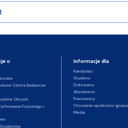
t
je o
Informacje dla
Kandydaci
Studenci
torskie
Doktoranci
odowe Centra Badawcze
Absolwenci
Pracownicy
ęzyków Obcych
Otoczenie społeczno-gospo
chowania Fizycznego i
Media
two
Studentów