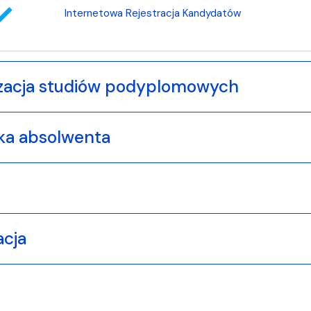
_reg
Internetowa Rejestracja Kandydatów
zacja studiów podyplomowych
ka absolwenta
acja