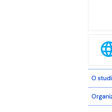
langu
O stud
Organi