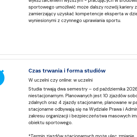
wykształceniem wyższym - pracujących w środowi
sportowego umożliwić może dalszy rozwój kariery 
zamierzający uzyskać kompetencje eksperta w dzi
wyniesionymi z czynnego uprawiania sportu.
er
Czas trwania i forma studiów
W uczelni czy online:
w uczelni
Studia trwają dwa semestry – od października 2026 r
niestacjonarnym. Planowanych jest 10 zjazdów sobo
zdalnych oraz 4 zjazdy stacjonarne, planowane w paź
stacjonarne odbywają się na Wydziale Prawa i Admin
zakresu organizacji i bezpieczeństwa masowych i
obiektu sportowego.
*Termin zjazdów stacjonarnych może ulec zmianie