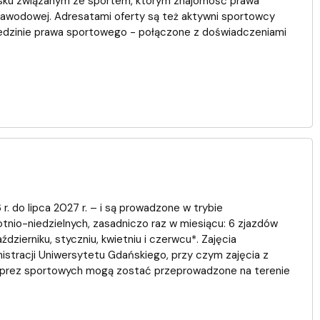
sku związanym ze sportem, którym znajomość prawa
zawodowej. Adresatami oferty są też aktywni sportowcy
edzinie prawa sportowego - połączone z doświadczeniami
. do lipca 2027 r. – i są prowadzone w trybie
tnio-niedzielnych, zasadniczo raz w miesiącu: 6 zjazdów
dzierniku, styczniu, kwietniu i czerwcu*. Zajęcia
istracji Uniwersytetu Gdańskiego, przy czym zajęcia z
mprez sportowych mogą zostać przeprowadzone na terenie