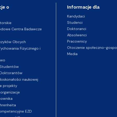
je o
Informacje dla
Kandydaci
Studenci
torskie
Doktoranci
odowe Centra Badawcze
Absolwenci
Pracownicy
ęzyków Obcych
Otoczenie społeczno-gospo
chowania Fizycznego i
Media
two
Studentów
Doktorantów
oskonałości naukowej
e projekty
 organizacje
cownika
hrenheita
ompetencyjne EZD