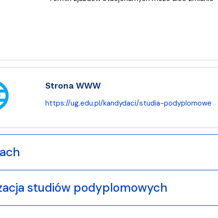
age
Strona WWW
https://ug.edu.pl/kandydaci/studia-podyplomowe
iach
zacja studiów podyplomowych