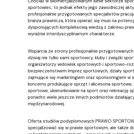
Chociaż w skomercjalizowanym silnie sektorze s
sportowiec, to jednak efekty jego zawodniczej akty
profesjonalnie przygotowanych specjalistów pracuj
branża prawnicza, która opierać się musi na pote
dysponujących kompleksową wiedzą z zakresu praw
wyraźnie interdyscyplinarnym charakterze.
Wsparcia ze strony profesjonalnie przygotowanyc
dzisiaj nie tylko sami sportowcy, kluby i związki sp
organizatorzy widowisk sportowych i sportowo-roz
bezpieczeństwem imprez sportowych, działy sport
zajmujące się marketingiem oraz sponsoringiem w
koncerny produkujące sprzęt i akcesoria sportowe,
sportowe, ukierunkowane na sport oraz rekreację s
ponadto wiele jeszcze innych podmiotów działający
międzynarodowej.
Oferta studiów podyplomowych PRAWO SPORTOWE k
specjalizować się w prawie sportowym, ale także d