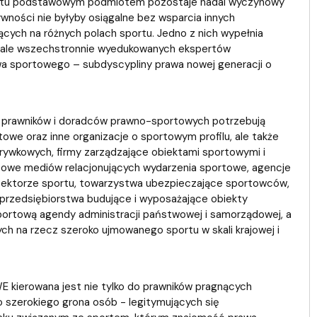
portu podstawowym podmiotem pozostaje nadal wyczynowy
wności nie byłyby osiągalne bez wsparcia innych
ących na różnych polach sportu. Jedno z nich wypełnia
ncjale wszechstronnie wyedukowanych ekspertów
a sportowego – subdyscypliny prawa nowej generacji o
h prawników i doradców prawno-sportowych potrzebują
ortowe oraz inne organizacje o sportowym profilu, ale także
rywkowych, firmy zarządzające obiektami sportowymi i
owe mediów relacjonujących wydarzenia sportowe, agencje
 sektorze sportu, towarzystwa ubezpieczające sportowców,
 przedsiębiorstwa budujące i wyposażające obiekty
portową agendy administracji państwowej i samorządowej, a
ch na rzecz szeroko ujmowanego sportu w skali krajowej i
ierowana jest nie tylko do prawników pragnących
o szerokiego grona osób - legitymujących się