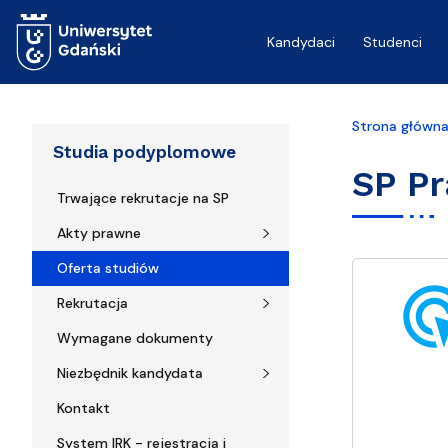
Przejdź do treści
Kandydaci
Studenci
Strona główn
Studia podyplomowe
SP P
Trwające rekrutacje na SP
Akty prawne
Oferta studiów
ads_cl
Rekrutacja
Wymagane dokumenty
Niezbędnik kandydata
Kontakt
System IRK - rejestracja i