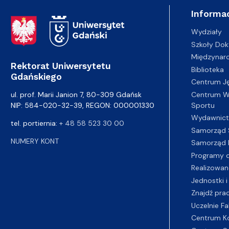
Informac
Adres Rektoratu
Wydziały
Szkoły Dok
Międzynar
Rektorat Uniwersytetu
Biblioteka
Gdańskiego
Centrum J
Centrum Wy
ul. prof. Marii Janion 7, 80-309 Gdańsk
Sportu
NIP: 584-020-32-39, REGON: 000001330
Wydawnic
tel. portiernia:
+ 48 58 523 30 00
Samorząd 
NUMERY KONT
Samorząd 
Programy d
Realizowan
Jednostki i
Znajdź pra
Uczelnie Fa
Centrum K