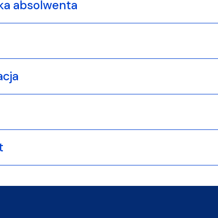
ka absolwenta
acja
t