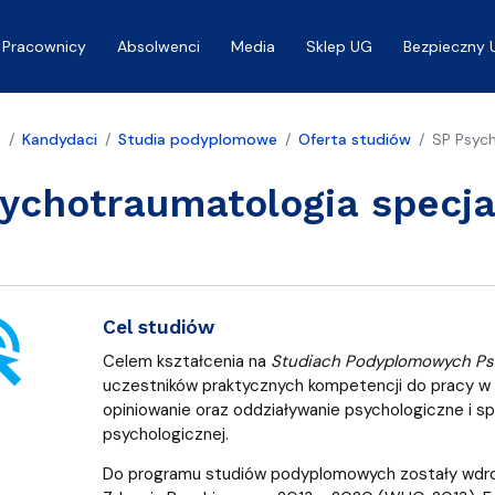
Pracownicy
Absolwenci
Media
Sklep UG
Bezpieczny 
a
Kandydaci
Studia podyplomowe
Oferta studiów
SP Psych
ychotraumatologia specja
ick
Cel studiów
Celem kształcenia na
Studiach Podyplomowych Psy
uczestników praktycznych kompetencji do pracy w i
opiniowanie oraz oddziaływanie psychologiczne i
psychologicznej.
Do programu studiów podyplomowych zostały wdrożo