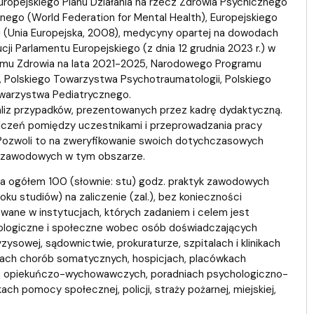
ropejskiego Planu Działania na rzecz Zdrowia Psychicznego
nego (World Federation for Mental Health), Europejskiego
 (Unia Europejska, 2008), medycyny opartej na dowodach
i Parlamentu Europejskiego (z dnia 12 grudnia 2023 r.) w
amu Zdrowia na lata 2021-2025, Narodowego Programu
 Polskiego Towarzystwa Psychotraumatologii, Polskiego
warzystwa Pediatrycznego.
aliz przypadków, prezentowanych przez kadrę dydaktyczną.
dczeń pomiędzy uczestnikami i przeprowadzania pracy
 Pozwoli to na zweryfikowanie swoich dotychczasowych
ń zawodowych w tym obszarze.
ia ogółem 100 (słownie: stu) godz. praktyk zawodowych
oku studiów) na zaliczenie (zal.), bez konieczności
wane w instytucjach, których zadaniem i celem jest
hologiczne i społeczne wobec osób doświadczających
ysowej, sądownictwie, prokuraturze, szpitalach i klinikach
ałach chorób somatycznych, hospicjach, placówkach
, opiekuńczo-wychowawczych, poradniach psychologiczno-
h pomocy społecznej, policji, straży pożarnej, miejskiej,