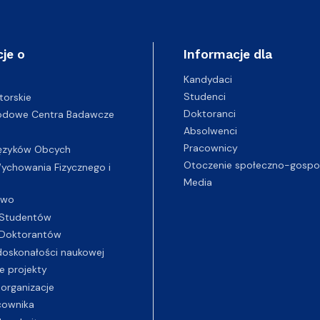
je o
Informacje dla
Kandydaci
Studenci
torskie
Doktoranci
odowe Centra Badawcze
Absolwenci
Pracownicy
ęzyków Obcych
Otoczenie społeczno-gospo
chowania Fizycznego i
Media
two
Studentów
Doktorantów
oskonałości naukowej
e projekty
 organizacje
cownika