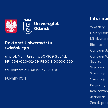
Informac
Adres Rektoratu
Wydziały
Szkoły Dok
Międzynar
Rektorat Uniwersytetu
Biblioteka
Gdańskiego
Centrum J
Centrum Wy
ul. prof. Marii Janion 7, 80-309 Gdańsk
Sportu
NIP: 584-020-32-39, REGON: 000001330
Wydawnic
tel. portiernia:
+ 48 58 523 30 00
Samorząd 
NUMERY KONT
Samorząd 
Programy d
Realizowan
Jednostki i
Znajdź pra