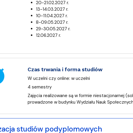
20-21.02.2027 r.
13-14.03.2027 r.
10-11.04.2027 r.
8-09.05.2027 r.
29-30.05.2027 r.
12.06.2027 r.
er
Czas trwania i forma studiów
W uczelni czy online:
w uczelni
4 semestry
Zajęcia realizowane są w formie niestacjonarnej (sob
prowadzone w budynku Wydziału Nauk Społecznych
zacja studiów podyplomowych