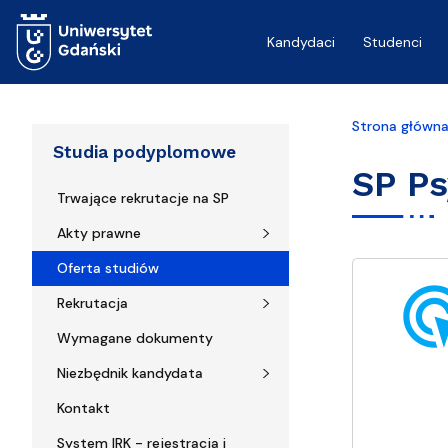
Przejdź do treści
Kandydaci
Studenci
Strona główn
Studia podyplomowe
SP Ps
Trwające rekrutacje na SP
Akty prawne
Oferta studiów
ads_cl
Rekrutacja
Wymagane dokumenty
Niezbędnik kandydata
Kontakt
System IRK - rejestracja i