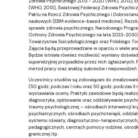
Zdrowia Psychicznego 2013 - 2020 (WHO, 2013), Eu
(WHO, 2013), Światowej Federacji Zdrowia Psychicz
Paktu na Rzecz Zdrowia Psychicznego i Dobrostanu
naukowych (EBM evidence-based medicine), Rezolucj
sprawie zdrowia psychicznego, Narodowego Progr
Ochrony Zdrowia Psychicznego na lata 2023-2030,
Towarzystwa Suicydologicznego oraz Polskiego To
Zajęcia będą przeprowadzane w oparciu o wiele an
Będzie istniała również możliwość wymiany doświa
superwizyjnej przypadków przez nich zgłaszanych.
metod pracy oraz analizę sukcesów i niepowodze
Uczestnicy studiów są zobowiązani do zrealizowan
(50 godz. podczas I roku oraz 50 godz. podczas II r
wystawiania oceny. Praktyki zawodowe będą realizo
diagnostyka, opiniowanie oraz oddziaływanie psyc
traumy psychologicznej – ośrodkach interwencji kryz
psychiatrycznych, ośrodkach psychoterapii, oddzi
systemu oświaty, diagnostyczno-terapeutycznych
pedagogicznych, centrach pomocy rodzinie, ośrodkac
granicznej itp.