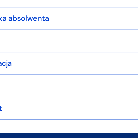
ka absolwenta
acja
t