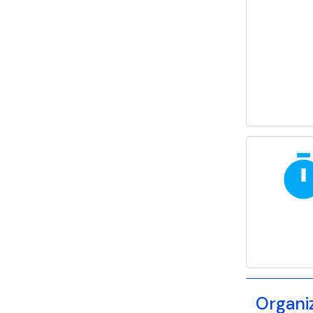
tim
Organi