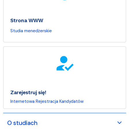
Strona WWW
Studia menedżerskie
how_to_reg
Zarejestruj się!
Internetowa Rejestracja Kandydatów
O studiach