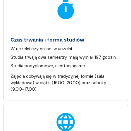
timer
Czas trwania i forma studiów
W uczelni czy online:
w uczelni
Studia trwają dwa semestry, mają wymiar 197 godzin.
Studia podyplomowe, niestacjonarne.
Zajęcia odbywają się w tradycyjnej formie (sala
wykładowa) w piątki (16.00-20.00) oraz soboty
(9.00-17.00).
language