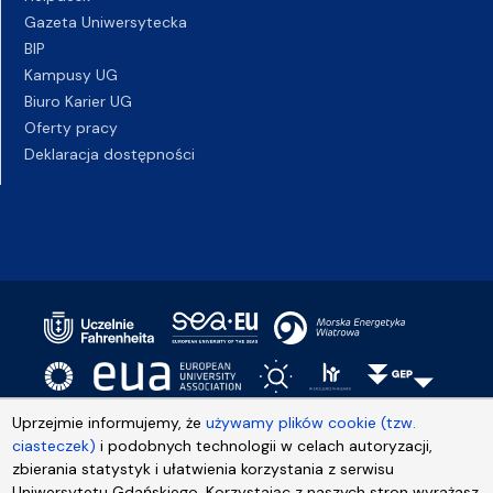
Gazeta Uniwersytecka
BIP
Kampusy UG
Biuro Karier UG
Oferty pracy
Deklaracja dostępności
Uprzejmie informujemy, że
używamy plików cookie (tzw.
ciasteczek)
i podobnych technologii w celach autoryzacji,
zbierania statystyk i ułatwienia korzystania z serwisu
Uniwersytetu Gdańskiego. Korzystając z naszych stron wyrażasz