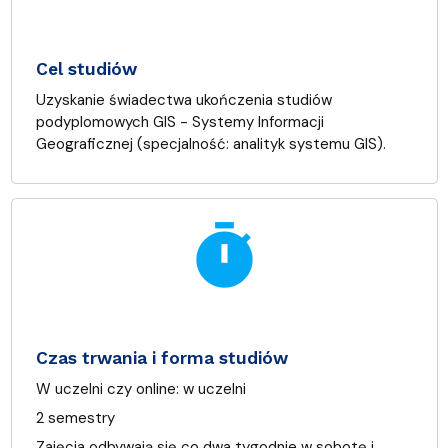
Cel studiów
Uzyskanie świadectwa ukończenia studiów
podyplomowych GIS - Systemy Informacji
Geograficznej (specjalność: analityk systemu GIS).
timer
Czas trwania i forma studiów
W uczelni czy online:
w uczelni
2 semestry
Zajęcia odbywają się co dwa tygodnie w sobotę i