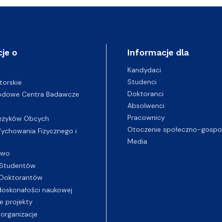
je o
Informacje dla
Kandydaci
Studenci
torskie
Doktoranci
odowe Centra Badawcze
Absolwenci
Pracownicy
ęzyków Obcych
Otoczenie społeczno-gospo
chowania Fizycznego i
Media
two
Studentów
Doktorantów
oskonałości naukowej
e projekty
 organizacje