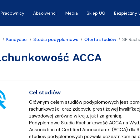
Pracownicy
Absolwenci
Media
Sklep UG
Bezpieczny 
a
Kandydaci
Studia podyplomowe
Oferta studiów
SP Rach
achunkowość ACCA
ick
Cel studiów
Głównym celem studiów podyplomowych jest pomoc
rachunkowości oraz zdobyciu prestiżowej kwalifikac
zawodowej zarówno w kraju, jak i za granicą.
Podyplomowe Studia Rachunkowość ACCA na Wydzia
Association of Certified Accountants (ACCA) dla
studiów podyplomowych pozwala uczestnikom na o