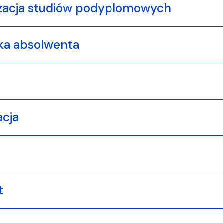
zacja studiów podyplomowych
ka absolwenta
acja
t