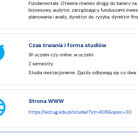
Fundamentals. Otwiera również drogę do kariery na t
biznesowy, audytor, zarządzający funduszami inwes
planowania i analiz, dyrektor ds. ryzyka, dyrektor f
er
Czas trwania i forma studiów
W uczelni czy online:
w uczelni
2 semestry.
Studia niestacjonarne. Zjazdy odbywają się co dwa 
age
Strona WWW
https://wzr.ug.edu.pl/studia/?str=606&spec=30