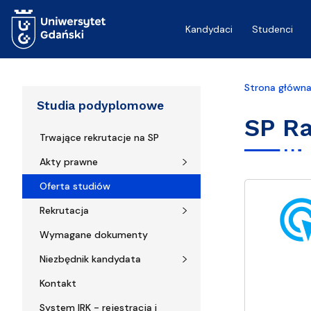
Przejdź do treści
Kandydaci
Studenci
Strona główn
Studia podyplomowe
SP R
Trwające rekrutacje na SP
Akty prawne
Oferta studiów
ads_cl
Rekrutacja
Wymagane dokumenty
Niezbędnik kandydata
Kontakt
System IRK - rejestracja i