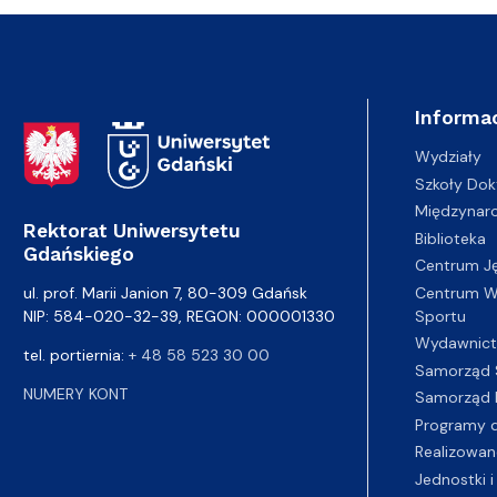
Informac
Adres Rektoratu
Wydziały
Szkoły Dok
Międzynar
Rektorat Uniwersytetu
Biblioteka
Gdańskiego
Centrum J
Centrum Wy
ul. prof. Marii Janion 7, 80-309 Gdańsk
Sportu
NIP: 584-020-32-39, REGON: 000001330
Wydawnic
tel. portiernia:
+ 48 58 523 30 00
Samorząd 
NUMERY KONT
Samorząd 
Programy d
Realizowan
Jednostki i