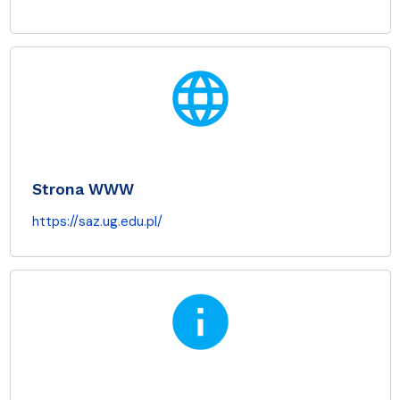
language
Strona WWW
https://saz.ug.edu.pl/
info