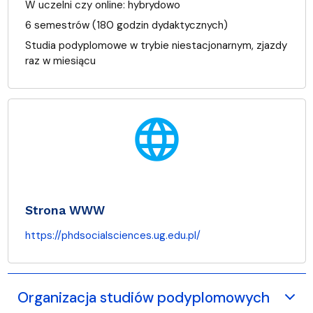
W uczelni czy online:
hybrydowo
6 semestrów (180 godzin dydaktycznych)
Studia podyplomowe w trybie niestacjonarnym, zjazdy
raz w miesiącu
language
Strona WWW
https://phdsocialsciences.ug.edu.pl/
Organizacja studiów podyplomowych