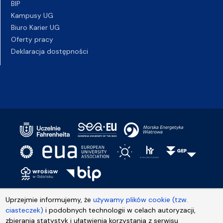
BIP
Kampusy UG
Biuro Karier UG
Oferty pracy
Deklaracja dostępności
Uprzejmie informujemy, że
używamy plików cookie (tzw.
ciasteczek)
i podobnych technologii w celach autoryzacji,
zbierania statystyk i ułatwienia korzystania z serwisu