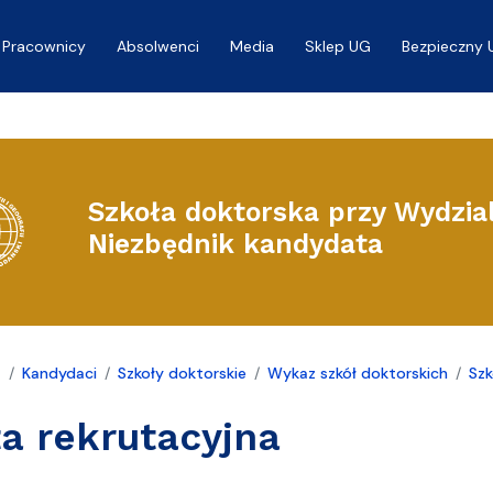
Pracownicy
Absolwenci
Media
Sklep UG
Bezpieczny 
Szkoła doktorska przy Wydzial
Niezbędnik kandydata
a
Kandydaci
Szkoły doktorskie
Wykaz szkół doktorskich
Szk
a rekrutacyjna