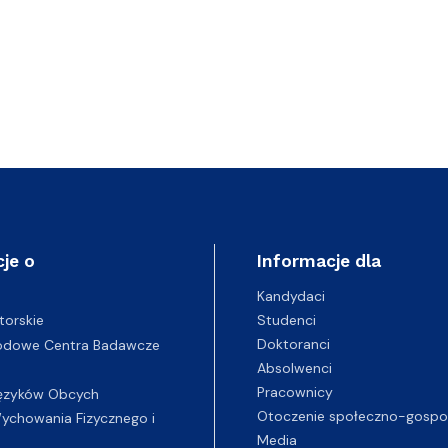
je o
Informacje dla
Kandydaci
Studenci
torskie
Doktoranci
odowe Centra Badawcze
Absolwenci
Pracownicy
ęzyków Obcych
Otoczenie społeczno-gospo
chowania Fizycznego i
Media