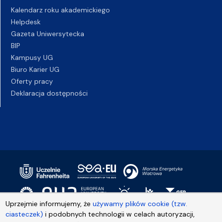
Kalendarz roku akademickiego
Helpdesk
Gazeta Uniwersytecka
BIP
Kampusy UG
Biuro Karier UG
Oferty pracy
Deklaracja dostępności
Uprzejmie informujemy, że
używamy plików cookie (tzw.
ciasteczek)
i podobnych technologii w celach autoryzacji,