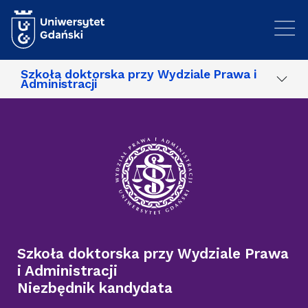
Przejdź do treści
Szkoła doktorska przy Wydziale Prawa i
Administracji
Szkoła doktorska przy Wydziale Prawa
i Administracji
Niezbędnik kandydata