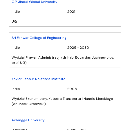
O.P. Jindal Global University
Indie
2021
UG
Sri Eshwar College of Engineering
Indie
2025 - 2030
Wydział Prawa i Administracji (dr hab. Edvardas Juchnevicius,
prof. UG)
Xavier Labour Relations Institute
Indie
2008
Wydział Ekonomiczny, Katedra Transportu i Handlu Morskiego
(dr Jacek Grodzicki)
Airlangga University
Indonezja
2026 - 2031