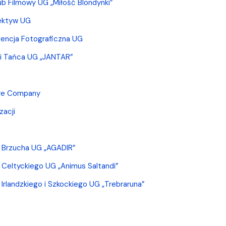
ub Filmowy UG „Miłość Blondynki”
lektyw UG
encja Fotograficzna UG
 i Tańca UG „JANTAR”
re Company
zacji
 Brzucha UG „AGADIR”
Celtyckiego UG „Animus Saltandi”
Irlandzkiego i Szkockiego UG „Trebraruna”