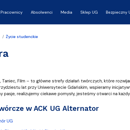
Pracownicy
Absolwenci
Media
Sklep UG
Bezpieczny 
a
Życie studenckie
ra
, Taniec, Film – to główne strefy działań twórczych, które rozw
trzydziestu lat przy Uniwersytecie Gdańskim, wspieramy inicjat
my pasje, realizujemy ciekawe pomysły, jesteśmy otwarci na każdy 
wórcze w ACK UG Alternator
hór UG