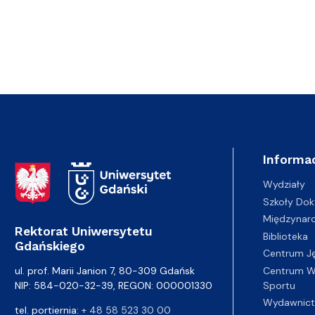
Informac
Adres Rektoratu
Wydziały
Szkoły Dok
Międzynar
Rektorat Uniwersytetu
Biblioteka
Gdańskiego
Centrum J
Centrum Wy
ul. prof. Marii Janion 7, 80-309 Gdańsk
Sportu
NIP: 584-020-32-39, REGON: 000001330
Wydawnic
tel. portiernia:
+ 48 58 523 30 00