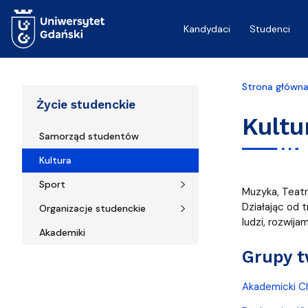
Przejdź do treści
Kandydaci
Studenci
Strona główn
Życie studenckie
Kultu
Samorząd studentów
Kultura
Sport
Muzyka, Teatr
Działając od 
Organizacje studenckie
ludzi, rozwija
Akademiki
Grupy t
Akademicki C