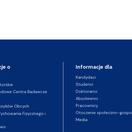
je o
Informacje dla
Kandydaci
Studenci
torskie
Doktoranci
odowe Centra Badawcze
Absolwenci
Pracownicy
ęzyków Obcych
Otoczenie społeczno-gospo
chowania Fizycznego i
Media
two